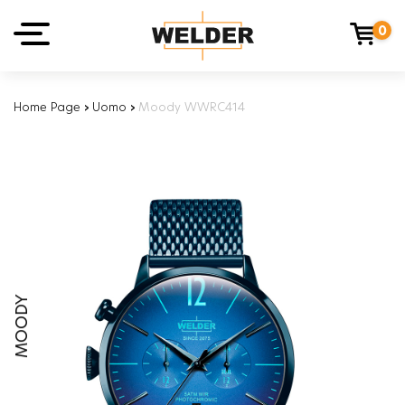
0
Home Page
›
Uomo
›
Moody WWRC414
MOODY