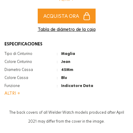
l'accessorio più alla moda per completare gli stili di donne e uomini!
ACQUISTA ORA
Tabla de diámetro de la caja
ESPECIFICACIONES
Tipo di Cinturino
:
Maglia
Colore Cinturino
:
Jean
Diametro Cassa
:
45Mm
Colore Cassa
:
Blu
Funzione
:
Indicatore Data
ALTRI +
Funzione
:
Doppia Ora
Vetro
:
Minerale
Vetro
:
Photochromic
The back covers of all Welder Watch models produced after April
Spessore
:
13.3Mm
2021 may differ from the cover in the image.
Peso
:
130G