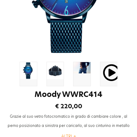
Moody WWRC414
€ 220,00
Grazie al suo vetro fotocromatico in grado di cambiare colore , al
perno posizionato a sinistra per caricarlo, al suo cinturino in metallo
mesh ad aspetto “cool”, la collezione “Breezy” Welder Moody sarà
ALTRI +