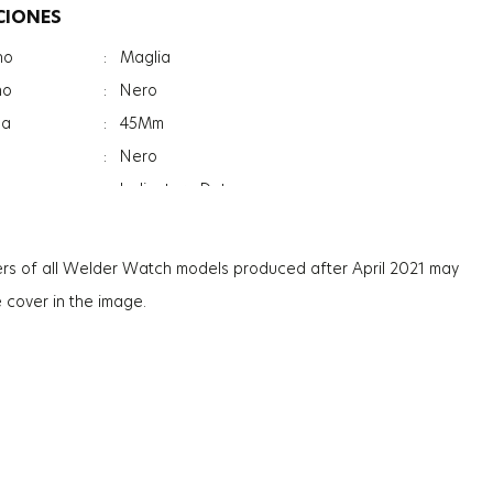
CIONES
no
:
Maglia
no
:
Nero
sa
:
45Mm
:
Nero
:
Indicatore Data
:
Minerale
:
Photochromic
rs of all Welder Watch models produced after April 2021 may
:
13.3Mm
e cover in the image.
:
125G
:
Uomo