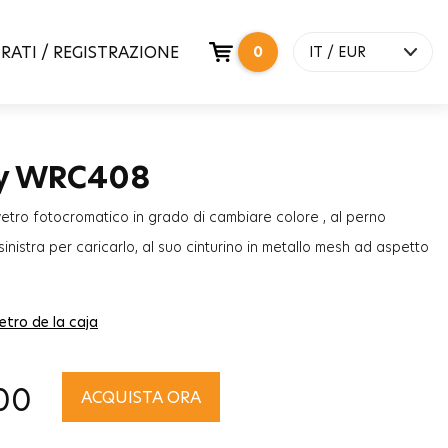
RATI / REGISTRAZIONE
0
IT / EUR
y WRC408
vetro fotocromatico in grado di cambiare colore , al perno
sinistra per caricarlo, al suo cinturino in metallo mesh ad aspetto
lezione “Breezy” Welder Moody sarà l'accessorio più alla moda
gli stili di donne e uomini!
etro de la caja
00
ACQUISTA ORA