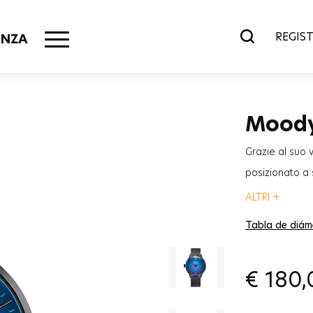
REGIST
ANZA
Mood
Grazie al suo 
posizionato a 
“cool”, la col
ALTRI +
per completare 
Tabla de diám
€
180,