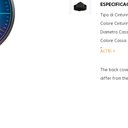
ESPECIFICA
Tipo di Cinturi
Colore Cinturi
Diametro Cas
Colore Cassa
Funzione
ALTRI +
Vetro
Vetro
The back cove
Spessore
differ from th
Peso
Genere