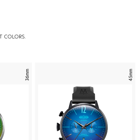
T COLORS.
36mm
45mm