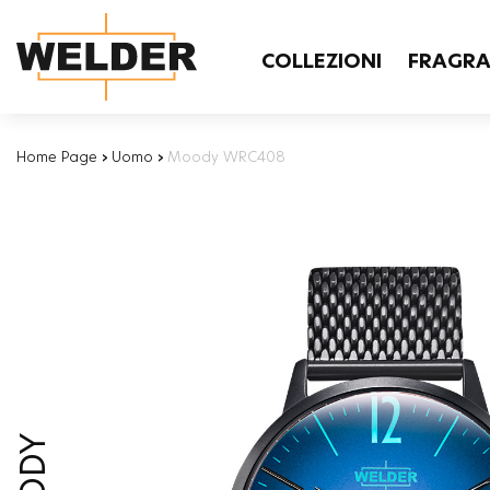
COLLEZIONI
FRAGR
Home Page
›
Uomo
›
Moody WRC408