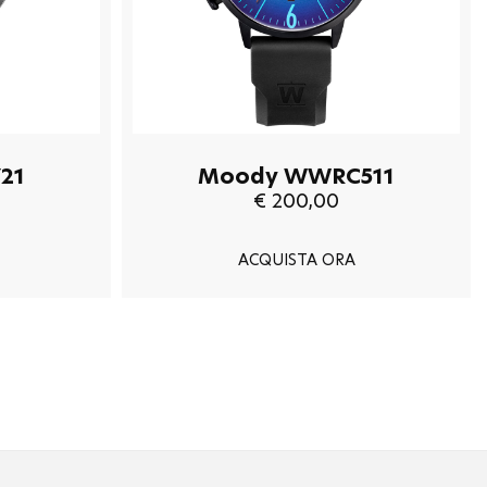
21
Moody WWRC511
€ 200,00
ACQUISTA ORA