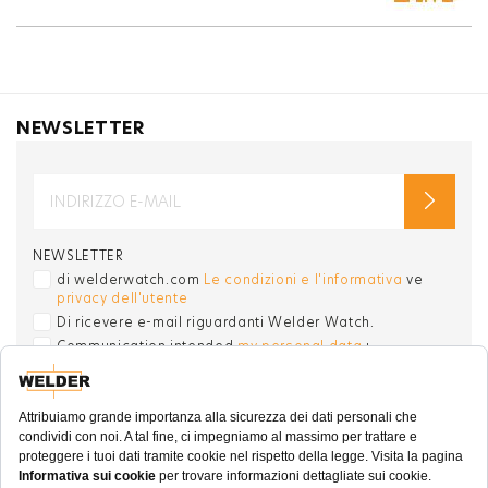
NEWSLETTER
NEWSLETTER
di welderwatch.com
Le condizioni e l'informativa
ve
privacy dell'utente
Di ricevere e-mail riguardanti Welder Watch.
Communication intended
my personal data
ı
consent to its use. .
SOCIAL CHANNELS
CATEGORIA