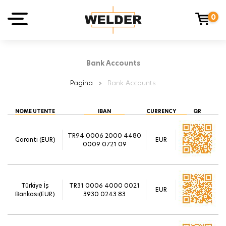
0
Bank Accounts
Pagina
›
Bank Accounts
NOME UTENTE
IBAN
CURRENCY
QR
TR94 0006 2000 4480
Garanti (EUR)
EUR
0009 0721 09
Türkiye İş
TR31 0006 4000 0021
EUR
Bankası(EUR)
3930 0243 83