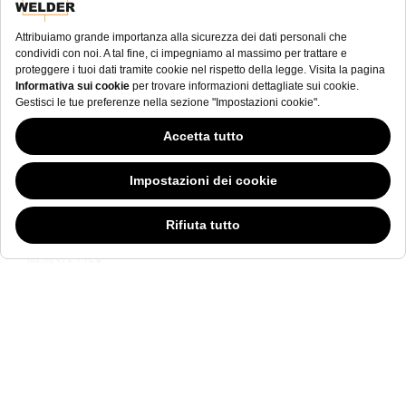
NEWSLETTER
Questo sito Web ha continuato la sua fase di sviluppo mentre i governi si
sono dimostrati volubili in merito ai cookie; nonostante odiamo la "cookie
law (legge sui cookie)”, siamo tenuti a sottostare all'attuale tipologia di
normativa. Sentitevi liberi di continuare ad esplorare il nostro sito, e facendo
ciò consentite l'utilizzo di cookie da parte nostra. Nel caso vi stiate
domandando in cosa consiste tutto questo chiasso sui cookie,
cliccate qui.
NEWSLETTER
di welderwatch.com
Le condizioni e l'informativa
ve
privacy dell'utente
Di ricevere e-mail riguardanti Welder Watch.
Communication intended
my personal data
ı
consent to its use. .
SOCIAL CHANNELS