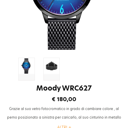
Moody WRC627
€ 180,00
Grazie al suo vetro fotocromatico in grado di cambiare colore , al
perno posizionato a sinistra per caricarlo, al suo cinturino in metallo
mesh ad aspetto “cool”, la collezione “Breezy” Welder Moody sarà
ALTRI +