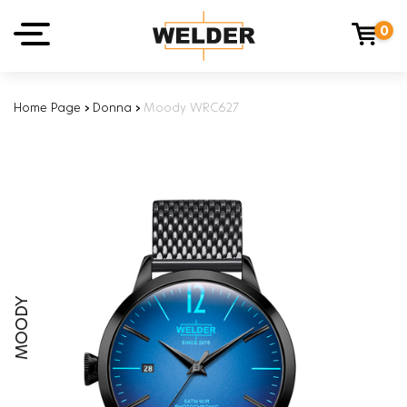
0
Home Page
›
Donna
›
Moody WRC627
MOODY