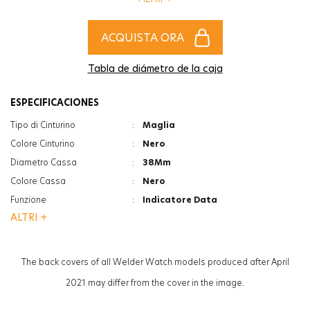
l'accessorio più alla moda per completare gli stili di donne e uomini!
ACQUISTA ORA
Tabla de diámetro de la caja
ESPECIFICACIONES
Tipo di Cinturino
:
Maglia
Colore Cinturino
:
Nero
Diametro Cassa
:
38Mm
Colore Cassa
:
Nero
Funzione
:
Indicatore Data
ALTRI +
Vetro
:
Minerale
Vetro
:
Photochromic
Spessore
:
12Mm
The back covers of all Welder Watch models produced after April
Peso
:
90G
2021 may differ from the cover in the image.
Genere
:
Donna