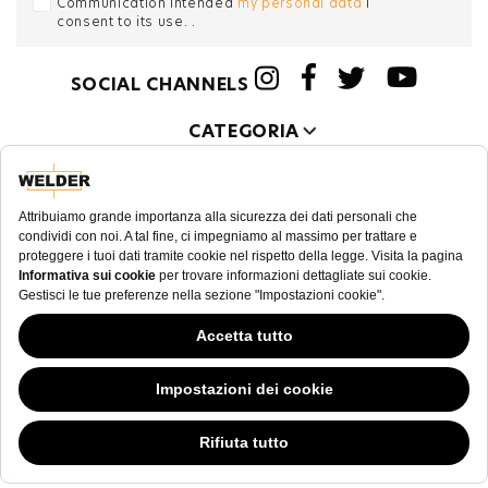
Communication intended
my personal data
ı
consent to its use. .
SOCIAL CHANNELS
CATEGORIA
COLLEZIONI
ALTRO
© WELDER. All Rights Reserved.
|
Le condizioni e l'informativa
privacy dell'utente
COOKIE POLICY
Questo sito Web ha continuato la sua fase di sviluppo mentre i governi si
sono dimostrati volubili in merito ai cookie; nonostante odiamo la "cookie
law (legge sui cookie)”, siamo tenuti a sottostare all'attuale tipologia di
normativa. Sentitevi liberi di continuare ad esplorare il nostro sito, e facendo
ciò consentite l'utilizzo di cookie da parte nostra. Nel caso vi stiate
domandando in cosa consiste tutto questo chiasso sui cookie,
cliccate qui.