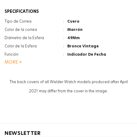
SPECIFICATIONS
Tipo de Correa
:
Cuero
Color de la correa
:
Marrón
Diámetro de la Esfera
:
49Mm
Color de la Esfera
:
Bronce Vintage
Función
:
Indicador De Fecha
MORE +
Función
:
Hora Dual
Tipo De Cristal
:
Minerale
Luneta
:
Bronce Vintage
The back covers of all Welder Watch models produced after April
Sexo
:
Mujer
2021 may differ from the cover in the image.
NEWSLETTER