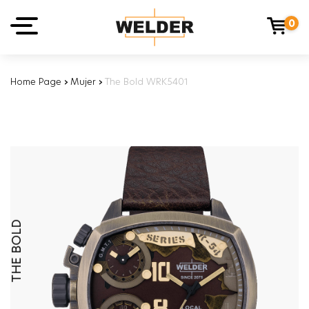
0
Home Page
›
Mujer
›
The Bold WRK5401
THE BOLD