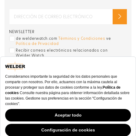
NEWSLETTER
de welderwatch.com
Términos y Condiciones
ve
Política de Privacidad
Recibir correos electrónicos relacionados con
Welder Watch
Communication intended
my personal data
ı
consent to its use. .
SOCIAL CHANNELS
CATEGORY
COLECCIÓN
MAS
Este sitio web ha continuado su desarrollo mientras los Gobiernos han tenido
opiniones Variables con respecto a las cookies, y a pesar de que odiamos la
“ley de cookies”, debemos cumplir con el estado actual de la regulación.