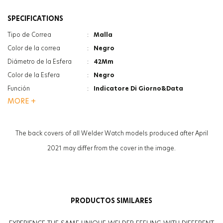
SPECIFICATIONS
Tipo de Correa
:
Malla
Color de la correa
:
Negro
Diámetro de la Esfera
:
42Mm
Color de la Esfera
:
Negro
Función
:
Indicatore Di Giorno&Data
MORE +
Tipo De Cristal
:
Minerale
Tipo De Cristal
:
Photochromic
Grosor de la caja
:
9.4Mm
The back covers of all Welder Watch models produced after April
Peso
:
75G
2021 may differ from the cover in the image.
Sexo
:
Hombre
PRODUCTOS SIMILARES