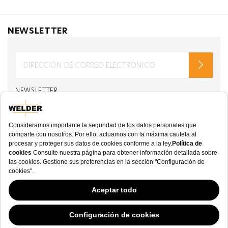
NEWSLETTER
NEWSLETTER
de welderwatch.com
Términos y Condiciones
ve
Política de Privacidad
Recibir correos electrónicos relacionados con
Welder Watch
Communication intended
my personal data
ı
consent to its use. .
SOCIAL CHANNELS
CATEGORY
Este sitio web ha continuado su desarrollo mientras los Gobiernos han tenido
opiniones Variables con respecto a las cookies, y a pesar de que odiamos la
COLECCIÓN
“ley de cookies”, debemos cumplir con el estado actual de la regulación.