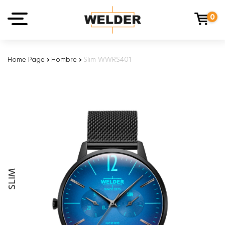
0
Home Page
›
Hombre
›
Slim WWRS401
SLIM