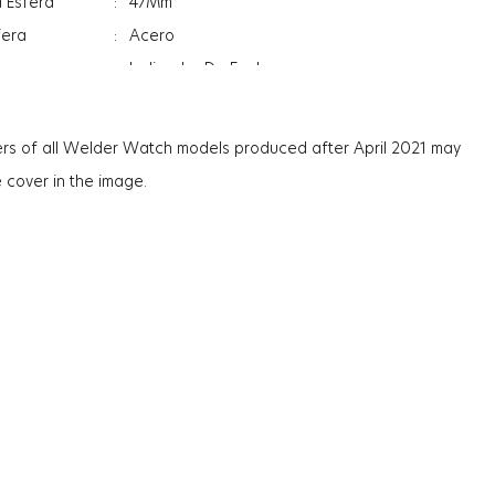
a Esfera
:
47Mm
fera
:
Acero
:
Indicador De Fecha
:
Hora Dual
l
:
Minerale
rs of all Welder Watch models produced after April 2021 may
l
:
Photochromic
e cover in the image.
aja
:
13.3Mm
:
134G
:
Hombre