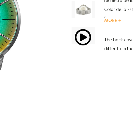
Diámetro de l
Color de la Es
Función
MORE +
Función
Tipo De Crista
The back cove
Tipo De Crista
differ from th
Grosor de la c
Peso
Sexo