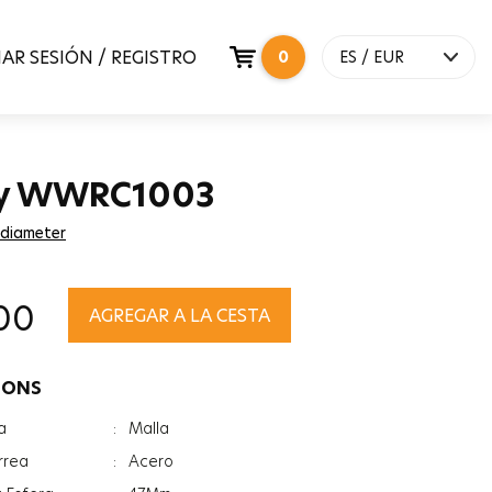
IAR SESIÓN / REGISTRO
0
ES / EUR
y WWRC1003
 diameter
00
AGREGAR A LA CESTA
IONS
a
:
Malla
rrea
:
Acero