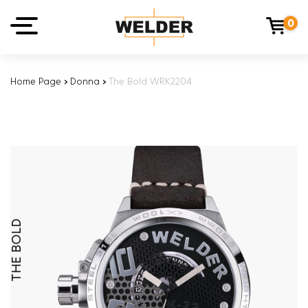
0
Home Page
›
Donna
›
The Bold WRK2204
THE BOLD