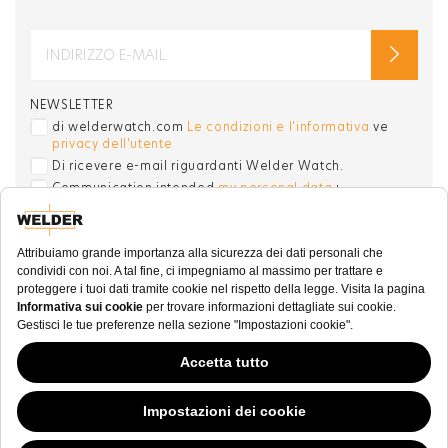
NEWSLETTER
di welderwatch.com
Le condizioni e l'informativa
ve
privacy dell'utente
Di ricevere e-mail riguardanti Welder Watch.
Communication intended
my personal data
ı
consent to its use. .
SOCIAL CHANNELS
CATEGORIA
COLLEZIONI
ALTRO
Questo sito Web ha continuato la sua fase di sviluppo mentre i governi si
sono dimostrati volubili in merito ai cookie; nonostante odiamo la "cookie
law (legge sui cookie)”, siamo tenuti a sottostare all'attuale tipologia di
© WELDER. All Rights Reserved.
normativa. Sentitevi liberi di continuare ad esplorare il nostro sito, e facendo