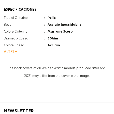
ESPECIFICACIONES
Tipo di Cinturino
:
Pelle
Bezel
:
Acciaio Inossidabile
Colore Cinturino
:
Marrone Scuro
Diametro Cassa
:
50Mm
Colore Cassa
:
Acciaio
ALTRI +
Funzione
:
Indicatore Data
Vetro
:
Minerale
Genere
:
Donna
The back covers of all Welder Watch models produced after April
2021 may differ from the cover in the image.
NEWSLETTER