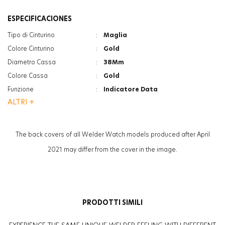
ESPECIFICACIONES
Tipo di Cinturino
:
Maglia
Colore Cinturino
:
Gold
Diametro Cassa
:
38Mm
Colore Cassa
:
Gold
Funzione
:
Indicatore Data
ALTRI +
Funzione
:
Doppia Ora
Vetro
:
Minerale
Vetro
:
Photochromic
The back covers of all Welder Watch models produced after April
Spessore
:
11.2Mm
2021 may differ from the cover in the image.
Peso
:
96G
Genere
:
Donna
PRODOTTI SIMILI