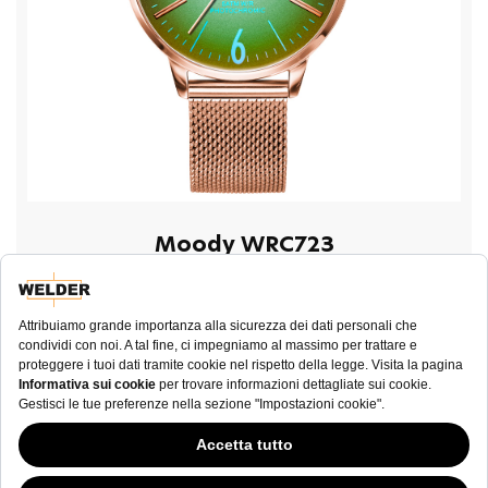
Moody WRC723
€ 180,00
ACQUISTA ORA
Questo sito Web ha continuato la sua fase di sviluppo mentre i governi si