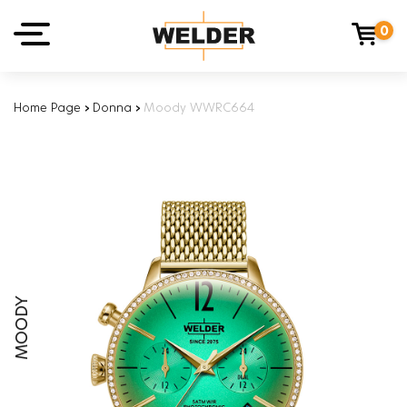
0
Home Page
›
Donna
›
Moody WWRC664
MOODY