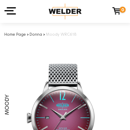
0
Home Page
›
Donna
›
Moody WRC618
MOODY