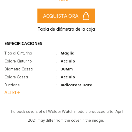
l'accessorio più alla moda per completare gli stili di donne e uomini!
ACQUISTA ORA
Tabla de diámetro de la caja
ESPECIFICACIONES
Tipo di Cinturino
:
Maglia
Colore Cinturino
:
Acciaio
Diametro Cassa
:
38Mm
Colore Cassa
:
Acciaio
Funzione
:
Indicatore Data
ALTRI +
Vetro
:
Minerale
Vetro
:
Photochromic
Spessore
:
12Mm
The back covers of all Welder Watch models produced after April
Peso
:
90G
2021 may differ from the cover in the image.
Genere
:
Donna