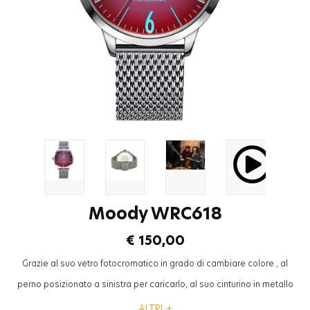
Moody WRC618
€ 150,00
Grazie al suo vetro fotocromatico in grado di cambiare colore , al
perno posizionato a sinistra per caricarlo, al suo cinturino in metallo
mesh ad aspetto “cool”, la collezione “Breezy” Welder Moody sarà
ALTRI +