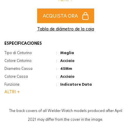
l'accessorio più alla moda per completare gli stili di donne e uomini!
ACQUISTA ORA
Tabla de diámetro de la caja
ESPECIFICACIONES
Tipo di Cinturino
:
Maglia
Colore Cinturino
:
Acciaio
Diametro Cassa
:
45Mm
Colore Cassa
:
Acciaio
Funzione
:
Indicatore Data
ALTRI +
Funzione
:
Doppia Ora
Vetro
:
Minerale
Vetro
:
Photochromic
The back covers of all Welder Watch models produced after April
Spessore
:
13.3Mm
2021 may differ from the cover in the image.
Peso
:
130G