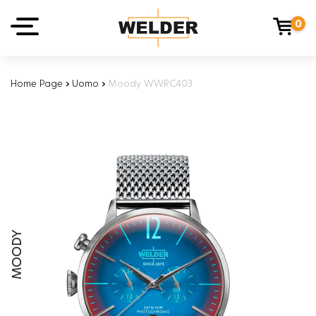
0
Home Page
›
Uomo
›
Moody WWRC403
MOODY