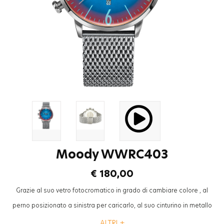
Moody WWRC403
€ 180,00
Grazie al suo vetro fotocromatico in grado di cambiare colore , al
perno posizionato a sinistra per caricarlo, al suo cinturino in metallo
mesh ad aspetto “cool”, la collezione “Breezy” Welder Moody sarà
ALTRI +