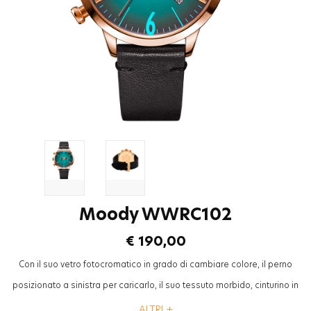
Moody WWRC102
€ 190,00
Con il suo vetro fotocromatico in grado di cambiare colore, il perno
posizionato a sinistra per caricarlo, il suo tessuto morbido, cinturino in
pelle e con diverse opzioni di colore, la collezione “Smoothie” sara’ il
ALTRI +