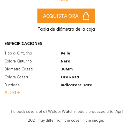
tuo accessorio piu’ alla moda per completare il tuo stile!
ACQUISTA ORA
Tabla de diámetro de la caja
ESPECIFICACIONES
Tipo di Cinturino
:
Pelle
Colore Cinturino
:
Nero
Diametro Cassa
:
38Mm
Colore Cassa
:
Oro Rosa
Funzione
:
Indicatore Data
ALTRI +
Funzione
:
Doppia Ora
Vetro
:
Minerale
Vetro
:
Photochromic
The back covers of all Welder Watch models produced after April
Spessore
:
12Mm
2021 may differ from the cover in the image.
Peso
:
61G