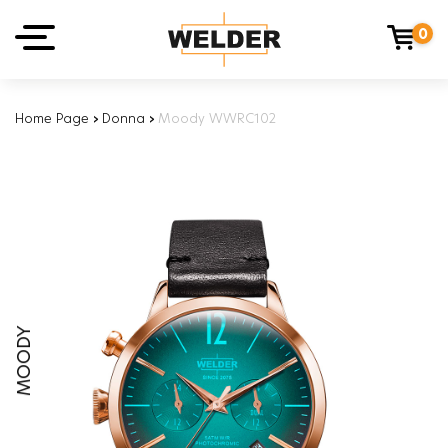
0
Home Page
›
Donna
›
Moody WWRC102
MOODY