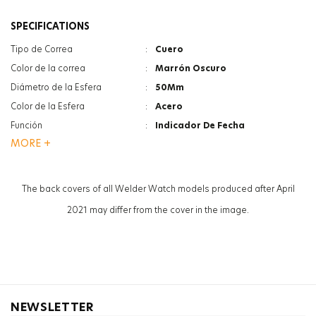
SPECIFICATIONS
Tipo de Correa
:
Cuero
Color de la correa
:
Marrón Oscuro
Diámetro de la Esfera
:
50Mm
Color de la Esfera
:
Acero
Función
:
Indicador De Fecha
MORE +
Tipo De Cristal
:
Minerale
Luneta
:
Acero Inoxidable
Sexo
:
Mujer
The back covers of all Welder Watch models produced after April
2021 may differ from the cover in the image.
NEWSLETTER