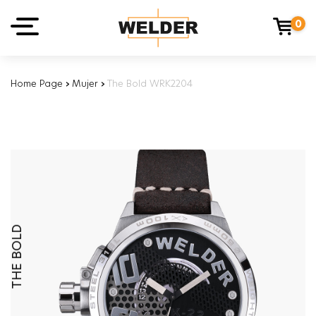
0
Home Page
›
Mujer
›
The Bold WRK2204
THE BOLD