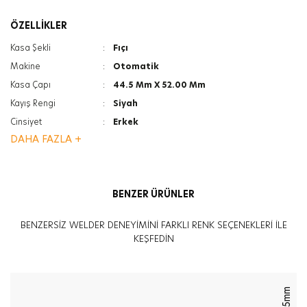
ÖZELLİKLER
Kasa Şekli
:
Fıçı
Makine
:
Otomatik
Kasa Çapı
:
44.5 Mm X 52.00 Mm
Kayış Rengi
:
Siyah
Cinsiyet
:
Erkek
DAHA FAZLA +
Kasa Rengi
:
Siyah
Kayış Tipi
:
Silikon
Ağırlık
:
130G
BENZER ÜRÜNLER
Cam Türü
:
Mineral
Cam Türü
:
Yansıma Önleyici
BENZERSİZ WELDER DENEYİMİNİ FARKLI RENK SEÇENEKLERİ İLE
Kasa Kalınlığı
:
16.6Mm
KEŞFEDİN
45mm