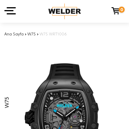
0
Ana Sayfa
›
W75
›
W75 WRT1006
W75