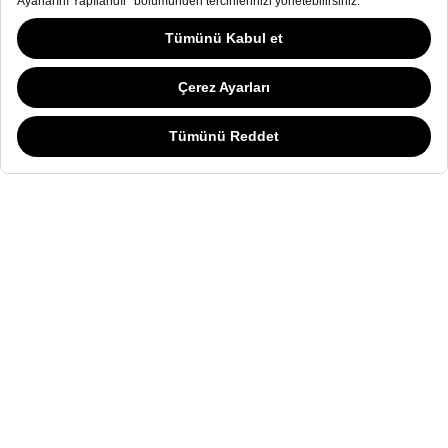
E-Bülten
Kullanım Koşulları
ve
Gizlilik Sözleşmesi
okudum
Welder Watch ile ilgili kampanyalardan haberdar
olmak ve e-posta almak istiyorum.
Alışveriş deneyiminizi iyileştirmek ve sizlere daha iyi hizmet verebilmek için
yasal düzenlemelere uygun çerezler (cookies) kullanıyoruz. Detaylı bilgi için
İletişim amaçlı
kişisel verilerimin
kullanılmasına
onay veriyorum. .
“Gizlilik ve Kişisel Veriler” sayfamızı ziyaret edebilirsiniz.
Detaylar için tıklayın.
SOSYAL MEDYA
KATEGORİ
KOLEKSİYON
DİĞER
© WELDER. All Rights Reserved.
|
Kullanım Koşulları
Gizlilik Sözleşmesi