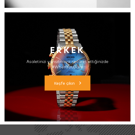
ERKEK
Asaletinizi yansıtmaya cesaret ettiğinizde
#WhenYouDare
Keşfe çıkın