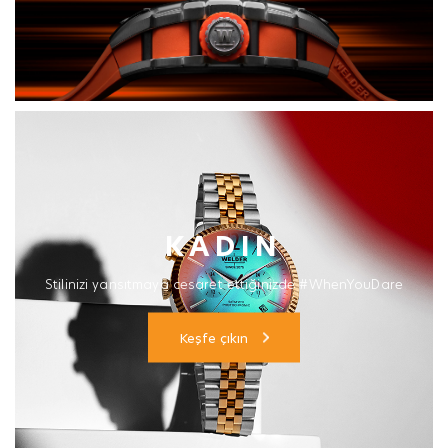
KADIN
Stilinizi yansıtmaya cesaret ettiğinizde #WhenYouDare
Keşfe çıkın