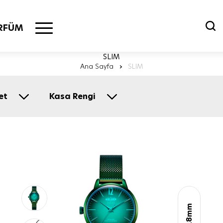
RFÜM
SLIM
Ana Sayfa
›
SLIM
et
Kasa Rengi
28mm