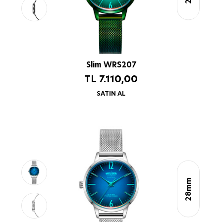
Slim WRS207
TL
7.110,00
SATIN AL
28mm