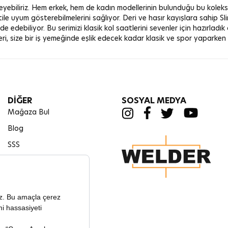
leyebiliriz. Hem erkek, hem de kadın modellerinin bulunduğu bu koleksi
ile uyum gösterebilmelerini sağlıyor. Deri ve hasır kayışlara sahip S
lde edebiliyor. Bu serimizi klasik kol saatlerini sevenler için hazırla
elleri, size bir iş yemeğinde eşlik edecek kadar klasik ve spor yaparke
DİĞER
SOSYAL MEDYA
Mağaza Bul
Blog
SSS
İletişim
Kullanım Kılavuzları
İade, Geri Ödeme ve
Değişim Şartları
Teknik Servis