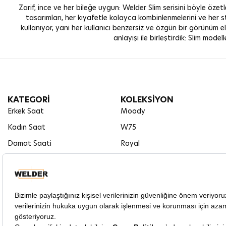
Zarif, ince ve her bileğe uygun: Welder Slim serisini böyle özet
tasarımları, her kıyafetle kolayca kombinlenmelerini ve her st
kullanıyor, yani her kullanıcı benzersiz ve özgün bir görünüm e
anlayışı ile birleştirdik: Slim mod
KATEGORİ
KOLEKSİYON
Erkek Saat
Moody
Kadın Saat
W75
Damat Saati
Royal
Hediye Saat
Edge
Çift Saati
Retro
Spark
Slim
The Bold