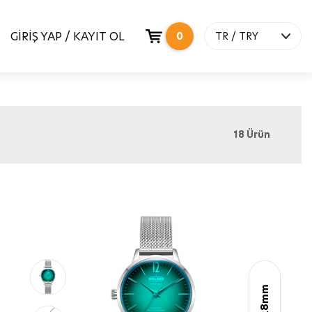
GİRİŞ YAP / KAYIT OL
0
TR / TRY
18
Ürün
28mm