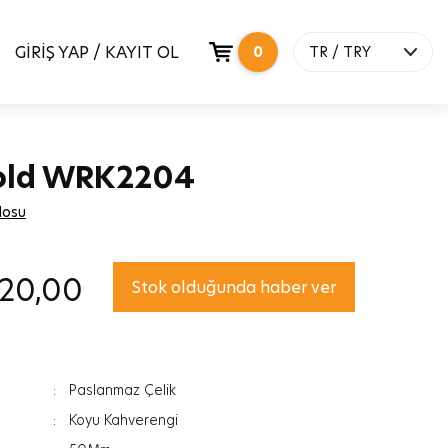
GİRİŞ YAP / KAYIT OL
0
TR / TRY
old WRK2204
losu
520,00
Stok olduğunda haber ver
:
Paslanmaz Çelik
:
Koyu Kahverengi