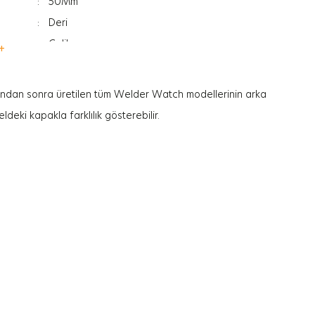
:
50Mm
:
Deri
:
Çelik
+
:
Kadın
:
Tarih Göstergesi
ından sonra üretilen tüm Welder Watch modellerinin arka
:
Mineral
ldeki kapakla farklılık gösterebilir.