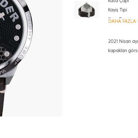
Kasa Çapı
Kayış Tipi
Kasa Rengi
DAHA FAZLA 
Cinsiyet
Özellik
2021 Nisan ay
Cam Türü
kapakları görse