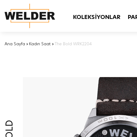
KOLEKSİYONLAR
PA
Ana Sayfa
›
Kadın Saat
›
The Bold WRK2204