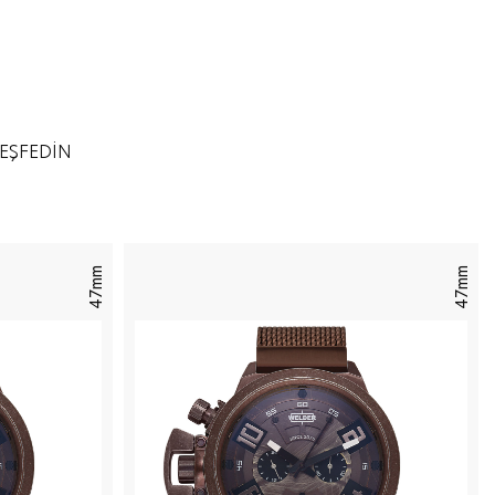
KEŞFEDİN
47mm
47mm