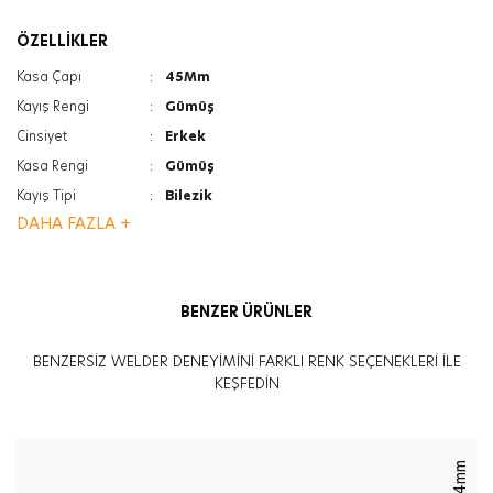
ÖZELLİKLER
Kasa Çapı
:
45Mm
Kayış Rengi
:
Gümüş
Cinsiyet
:
Erkek
Kasa Rengi
:
Gümüş
Kayış Tipi
:
Bilezik
DAHA FAZLA +
Ağırlık
:
140G
Cam Türü
:
Mineral
Cam Türü
:
Photochromic
BENZER ÜRÜNLER
Kasa Kalınlığı
:
13.6Mm
Özellik
:
İkinci Zaman Göstergesi
BENZERSİZ WELDER DENEYİMİNİ FARKLI RENK SEÇENEKLERİ İLE
Özellik
:
Tarih Göstergesi
KEŞFEDİN
44mm