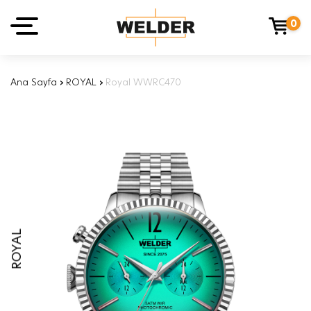
0
Ana Sayfa
›
ROYAL
›
Royal WWRC470
ROYAL