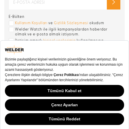
E-Bülten
Kullanım Koşulları
ve
Gizlilik Sözleşmesi
okudum
Welder Watch ile ilgili kampanyalardan haberdar
olmak ve e-posta almak istiyorum.
İletişim amaçlı
kişisel verilerimin
kullanılmasına
onay veriyorum. .
SOSYAL MEDYA
KATEGORİ
KOLEKSİYON
DİĞER
© WELDER. All Rights Reserved.
Alışveriş deneyiminizi iyileştirmek ve sizlere daha iyi hizmet verebilmek için
|
yasal düzenlemelere uygun çerezler (cookies) kullanıyoruz. Detaylı bilgi için
Kullanım Koşulları
Gizlilik Sözleşmesi
“Gizlilik ve Kişisel Veriler” sayfamızı ziyaret edebilirsiniz.
Detaylar için tıklayın.