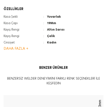
ÖZELLİKLER
Kasa Şekli
:
Yuvarlak
Kasa Çapı
:
19Mm
Kayış Rengi
:
Altın Sarısı
Kayış Rengi
:
Çelik
Cinsiyet
:
Kadın
DAHA FAZLA +
Kasa Rengi
:
Altın Sarısı
Kasa Rengi
:
Çelik
Kayış Tipi
:
Çelik Bilezik
BENZER ÜRÜNLER
Ağırlık
:
35G
Cam Türü
:
Mineral
BENZERSİZ WELDER DENEYİMİNİ FARKLI RENK SEÇENEKLERİ İLE
Cam Türü
:
Photochromic
KEŞFEDİN
Kasa Kalınlığı
:
7.3Mm
33mm