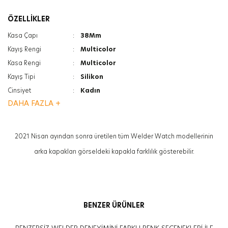
ÖZELLİKLER
Kasa Çapı
:
38Mm
Kayış Rengi
:
Multicolor
Kasa Rengi
:
Multicolor
Kayış Tipi
:
Silikon
Cinsiyet
:
Kadın
DAHA FAZLA +
Cam Türü
:
Mineral
Kasa Kalınlığı
:
12Mm
Özellik
:
Gün&Tarih Göstergesi
2021 Nisan ayından sonra üretilen tüm Welder Watch modellerinin
Cam Özelliği
:
Photochromic
arka kapakları görseldeki kapakla farklılık gösterebilir.
BENZER ÜRÜNLER