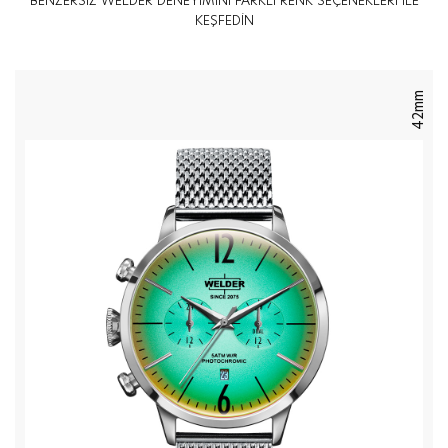
BENZERSİZ WELDER DENEYİMİNİ FARKLI RENK SEÇENEKLERİ İLE
KEŞFEDİN
42mm