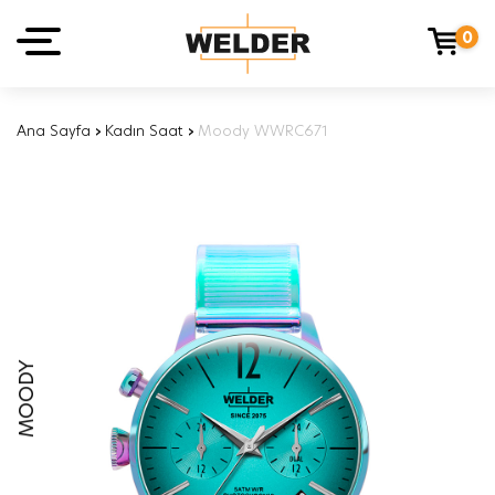
0
Ana Sayfa
›
Kadın Saat
›
Moody WWRC671
MOODY