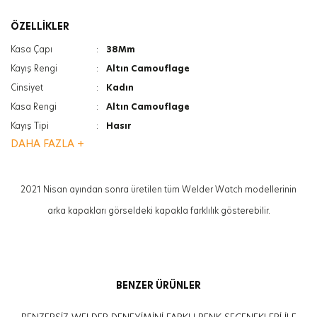
ÖZELLİKLER
Kasa Çapı
:
38Mm
Kayış Rengi
:
Altın Camouflage
Cinsiyet
:
Kadın
Kasa Rengi
:
Altın Camouflage
Kayış Tipi
:
Hasır
DAHA FAZLA +
Ağırlık
:
97G
Kasa Kalınlığı
:
12Mm
Özellik
:
İkinci Zaman Göstergesi
2021 Nisan ayından sonra üretilen tüm Welder Watch modellerinin
Özellik
:
Tarih Göstergesi
arka kapakları görseldeki kapakla farklılık gösterebilir.
BENZER ÜRÜNLER