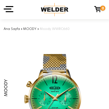
0
Ana Sayfa
›
MOODY
›
Moody WWRC660
MOODY