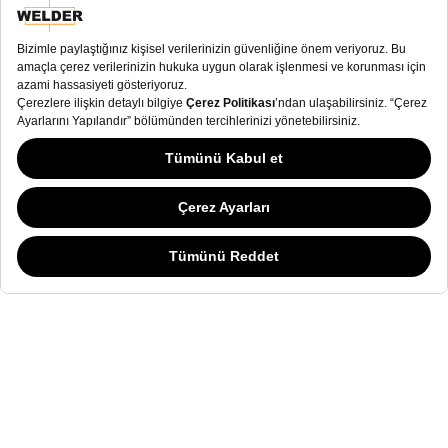
E-Bülten
E-Bülten
Kullanım Koşulları
ve
Gizlilik Sözleşmesi
okudum
Welder Watch ile ilgili kampanyalardan haberdar
olmak ve e-posta almak istiyorum.
Alışveriş deneyiminizi iyileştirmek ve sizlere daha iyi hizmet verebilmek için
yasal düzenlemelere uygun çerezler (cookies) kullanıyoruz. Detaylı bilgi için
İletişim amaçlı
kişisel verilerimin
kullanılmasına
onay veriyorum. .
“Gizlilik ve Kişisel Veriler” sayfamızı ziyaret edebilirsiniz.
Detaylar için tıklayın.
SOSYAL MEDYA
KATEGORİ
KOLEKSİYON