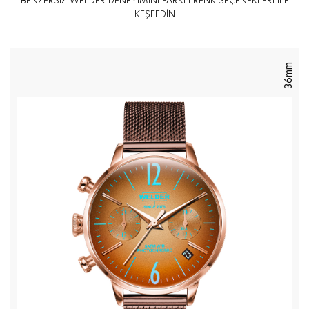
BENZERSİZ WELDER DENEYİMİNİ FARKLI RENK SEÇENEKLERİ İLE
KEŞFEDİN
36mm