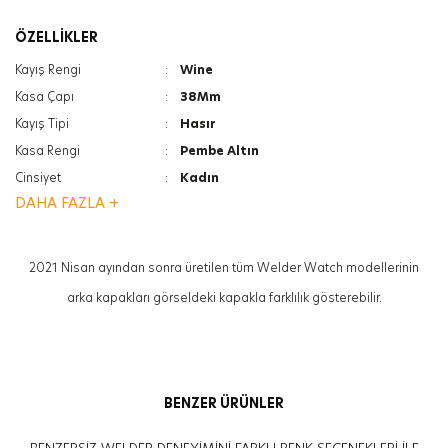
ÖZELLİKLER
Kayış Rengi
:
Wine
Kasa Çapı
:
38Mm
Kayış Tipi
:
Hasır
Kasa Rengi
:
Pembe Altın
Cinsiyet
:
Kadın
DAHA FAZLA +
Ağırlık
:
90G
Özellik
:
Tarih Göstergesi
Cam Türü
:
Mineral
2021 Nisan ayından sonra üretilen tüm Welder Watch modellerinin
Cam Özelliği
:
Photochromic
arka kapakları görseldeki kapakla farklılık gösterebilir.
Kasa Kalınlığı
:
12Mm
BENZER ÜRÜNLER