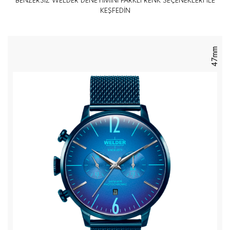
BENZERSİZ WELDER DENEYİMİNİ FARKLI RENK SEÇENEKLERİ İLE
KEŞFEDİN
47mm