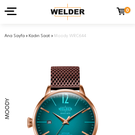
0
Ana Sayfa
›
Kadın Saat
›
Moody WRC644
MOODY