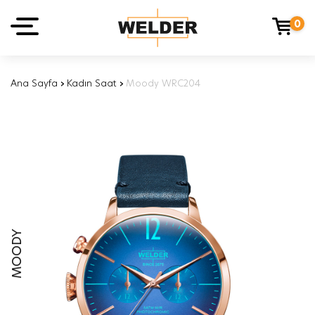
0
Ana Sayfa
›
Kadın Saat
›
Moody WRC204
MOODY