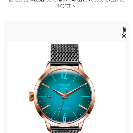
BENZERSİZ WELDER DENEYİMİNİ FARKLI RENK SEÇENEKLERİ İLE
KEŞFEDİN
38mm