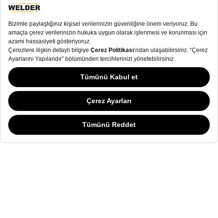
E-Bülten
E-Bülten
Kullanım Koşulları
ve
Gizlilik Sözleşmesi
okudum
Welder Watch ile ilgili kampanyalardan haberdar
olmak ve e-posta almak istiyorum.
Alışveriş deneyiminizi iyileştirmek ve sizlere daha iyi hizmet verebilmek için
yasal düzenlemelere uygun çerezler (cookies) kullanıyoruz. Detaylı bilgi için
İletişim amaçlı
kişisel verilerimin
kullanılmasına
onay veriyorum. .
“Gizlilik ve Kişisel Veriler” sayfamızı ziyaret edebilirsiniz.
Detaylar için tıklayın.
SOSYAL MEDYA
KATEGORİ
KOLEKSİYON