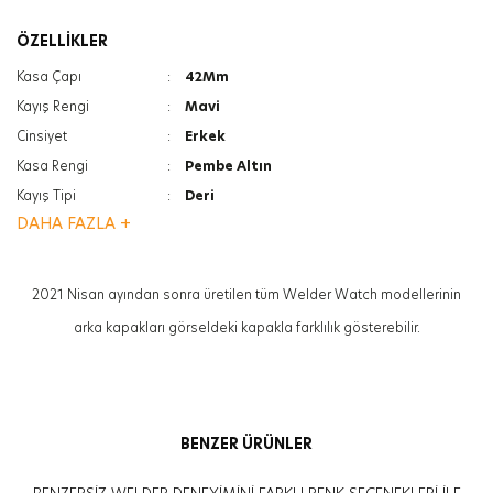
ÖZELLİKLER
Kasa Çapı
:
42Mm
Kayış Rengi
:
Mavi
Cinsiyet
:
Erkek
Kasa Rengi
:
Pembe Altın
Kayış Tipi
:
Deri
DAHA FAZLA +
Cam Türü
:
Mineral
Özellik
:
Kronolu
Özellik
:
Tarih Göstergesi
2021 Nisan ayından sonra üretilen tüm Welder Watch modellerinin
arka kapakları görseldeki kapakla farklılık gösterebilir.
BENZER ÜRÜNLER