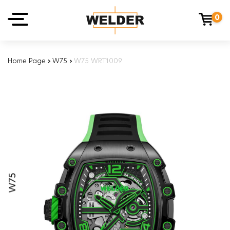
0
Home Page
›
W75
›
W75 WRT1009
W75