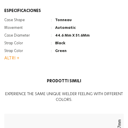
ESPECIFICACIONES
Case Shape
:
Tonneau
Movement
:
Automatic
Case Diameter
:
44.6 Mm X 51.6Mm
Strap Color
:
Black
Strap Color
:
Green
ALTRI +
Case Color
:
Black
Gender
:
Men
Strap Type
:
Silicone
PRODOTTI SIMILI
Case Thickness
:
16.6Mm
Glass Feature
:
Mineral
EXPERIENCE THE SAME UNIQUE WELDER FEELING WITH DIFFERENT
Glass Feature
:
Anti Reflective
COLORS.
Weight
:
125G
47mm