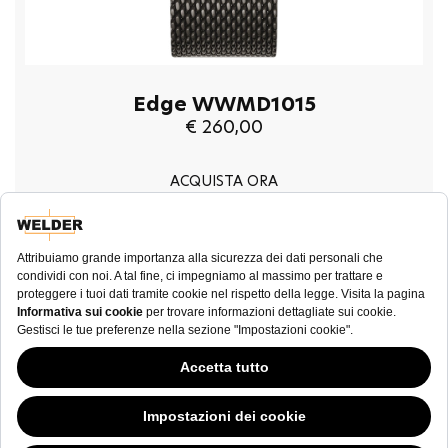
Edge WWMD1015
€ 260,00
ACQUISTA ORA
NEWSLETTER
Questo sito Web ha continuato la sua fase di sviluppo mentre i governi si
sono dimostrati volubili in merito ai cookie; nonostante odiamo la "cookie
law (legge sui cookie)”, siamo tenuti a sottostare all'attuale tipologia di