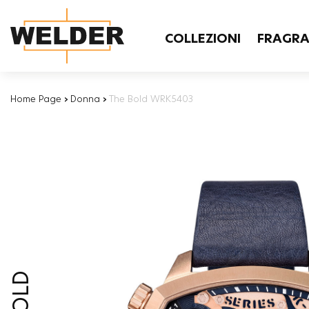
COLLEZIONI
FRAGR
Home Page
›
Donna
›
The Bold WRK5403