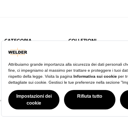
CATEGORIA
COLLEZIONI
Orologi Uomo
Moody
Orologi Donna
W75
Royal
Edge
Retro
Spark
Slim
Questo sito Web ha continuato la sua fase di sviluppo mentre i governi si sono d
The Bold
liberi di continuare ad esplorare il nostro sito, e facendo