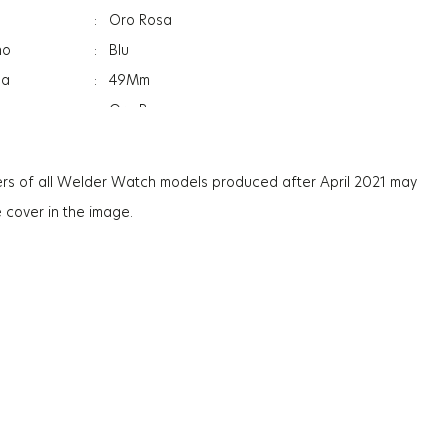
:
Oro Rosa
no
:
Blu
sa
:
49Mm
:
Oro Rosa
:
Indicatore Data
:
Doppia Ora
rs of all Welder Watch models produced after April 2021 may
:
Minerale
e cover in the image.
:
Donna