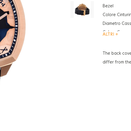
Bezel
Colore Cinturi
Diametro Cas
Colore Cassa
ALTRI +
Funzione
Funzione
The back cove
Vetro
differ from th
Genere