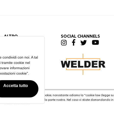
ALTRO
SOCIAL CHANNELS
Trova Un Negozio
Il Blog
Domande Frequenti
Contatti
Manuale D'uso
Condizioni Di Reso,
Rimborso e Sostituzione
imostrati volubili in merito ai cookie; nonostante odiamo la "cookie law (legge sui 
Servizio Tecnico
 ciò consentite l'utilizzo di cookie da parte nostra. Nel caso vi stiate domandando i
Bank Accounts
Find My Order