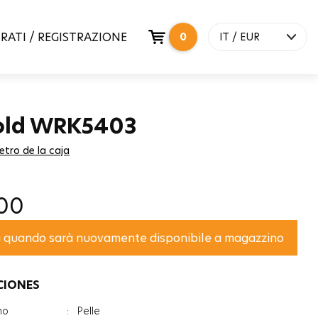
RATI / REGISTRAZIONE
0
IT / EUR
old WRK5403
etro de la caja
00
Informami quando sarà nuovamente disponibile a magazzino
CIONES
no
:
Pelle