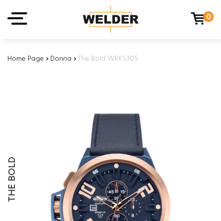
0
Home Page
›
Donna
›
The Bold WRK5305
THE BOLD