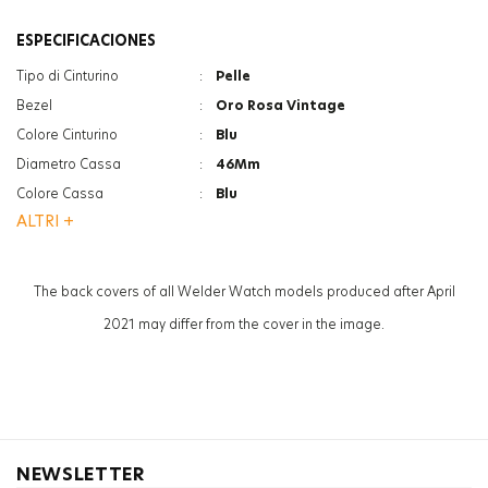
ESPECIFICACIONES
Tipo di Cinturino
:
Pelle
Bezel
:
Oro Rosa Vintage
Colore Cinturino
:
Blu
Diametro Cassa
:
46Mm
Colore Cassa
:
Blu
ALTRI +
Funzione
:
Crono
Funzione
:
Indicatore Data
Vetro
:
Minerale
The back covers of all Welder Watch models produced after April
Genere
:
Donna
2021 may differ from the cover in the image.
NEWSLETTER