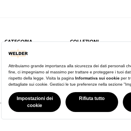
CATEGORIA
COLLEZIONI
Orologi Uomo
Moody
Orologi Donna
W75
Royal
Edge
Retro
Spark
Slim
Questo sito Web ha continuato la sua fase di sviluppo mentre i governi si sono d
The Bold
liberi di continuare ad esplorare il nostro sito, e facendo