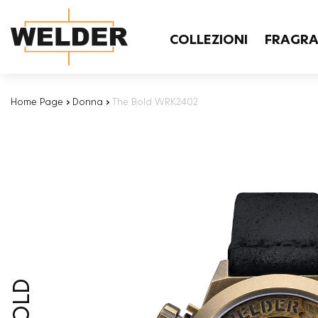
COLLEZIONI
FRAGR
Home Page
›
Donna
›
The Bold WRK2402