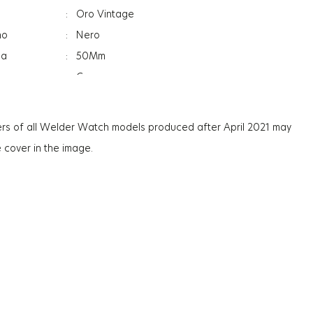
:
Oro Vintage
no
:
Nero
sa
:
50Mm
:
Crono
:
Indicatore Data
:
Minerale
rs of all Welder Watch models produced after April 2021 may
:
Donna
e cover in the image.