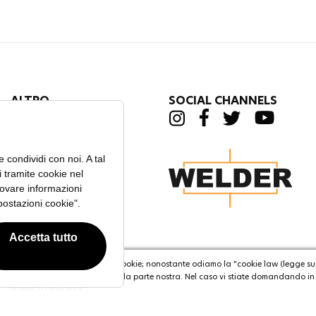
ALTRO
SOCIAL CHANNELS
Trova Un Negozio
Il Blog
Domande Frequenti
Contatti
Manuale D'uso
Condizioni Di Reso,
Rimborso e Sostituzione
imostrati volubili in merito ai cookie; nonostante odiamo la "cookie law (legge sui 
Servizio Tecnico
 ciò consentite l'utilizzo di cookie da parte nostra. Nel caso vi stiate domandando i
Bank Accounts
Find My Order