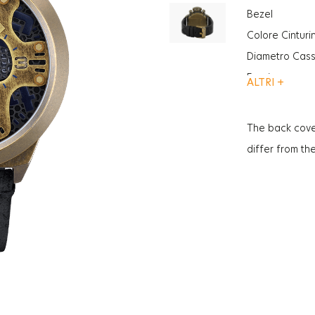
Bezel
Colore Cinturi
Diametro Cas
Funzione
ALTRI +
Funzione
Vetro
The back cove
Genere
differ from th