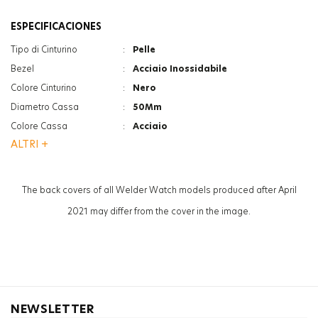
ESPECIFICACIONES
Tipo di Cinturino
:
Pelle
Bezel
:
Acciaio Inossidabile
Colore Cinturino
:
Nero
Diametro Cassa
:
50Mm
Colore Cassa
:
Acciaio
ALTRI +
Funzione
:
Crono
Funzione
:
Indicatore Data
Vetro
:
Minerale
The back covers of all Welder Watch models produced after April
Genere
:
Donna
2021 may differ from the cover in the image.
NEWSLETTER