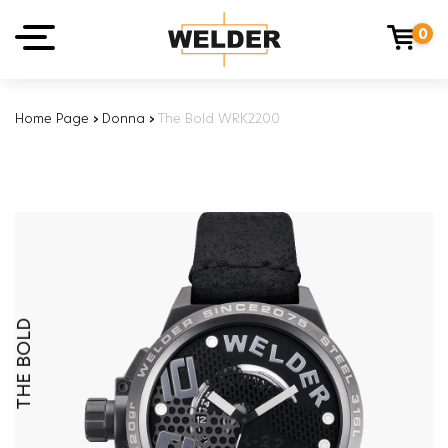
0
Home Page
›
Donna
›
The Bold WRK2200
THE BOLD