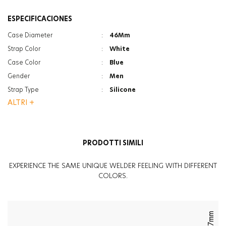
ESPECIFICACIONES
Case Diameter
:
46Mm
Strap Color
:
White
Case Color
:
Blue
Gender
:
Men
Strap Type
:
Silicone
ALTRI +
Case Thickness
:
18Mm
Function
:
Led Backlight
Glass Feature
:
Mineral
PRODOTTI SIMILI
Glass Feature
:
Photochromic
Weight
:
72G
EXPERIENCE THE SAME UNIQUE WELDER FEELING WITH DIFFERENT
COLORS.
47mm