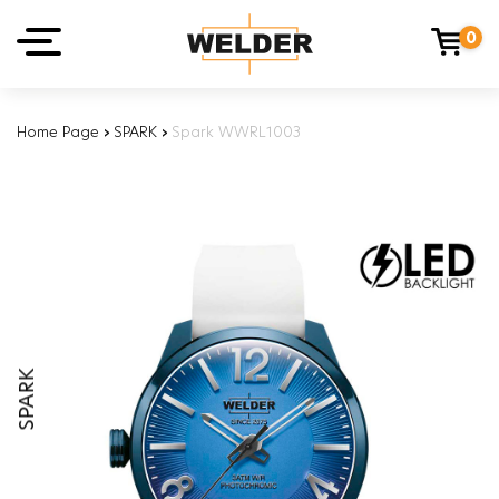
0
Home Page
›
SPARK
›
Spark WWRL1003
SPARK