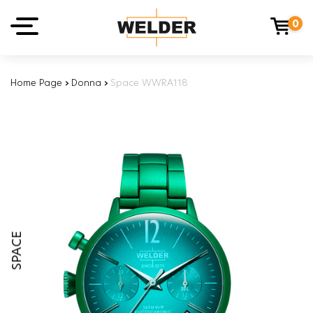
0
Home Page
›
Donna
›
Space WWRA118
SPACE