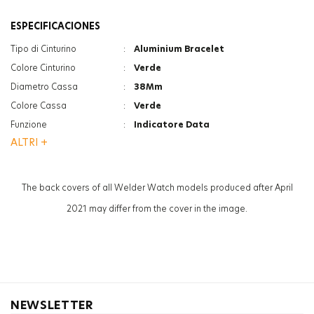
ESPECIFICACIONES
Tipo di Cinturino
:
Aluminium Bracelet
Colore Cinturino
:
Verde
Diametro Cassa
:
38Mm
Colore Cassa
:
Verde
Funzione
:
Indicatore Data
ALTRI +
Peso
:
49G
Spessore
:
11.8Mm
Vetro
:
Minerale
The back covers of all Welder Watch models produced after April
Genere
:
Donna
2021 may differ from the cover in the image.
NEWSLETTER