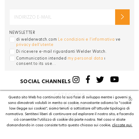
NEWSLETTER
di welderwatch.com
Le condizioni e l'informativa
ve
privacy dell'utente
Di ricevere e-mail riguardanti Welder Watch.
Communication intended
my personal data
ı
consent to its use. .
SOCIAL CHANNELS
CATEGORIA
Questo sito Web ha continuato la sua fase di sviluppo mentre i governi si
sono dimostrati volubili in merito ai cookie; nonostante odiamo la "cookie
COLLEZIONI
law (legge sui cookie)”, siamo tenuti a sottostare all'attuale tipologia di
normativa. Sentitevi liberi di continuare ad esplorare il nostro sito, e facendo
ALTRO
ciò consentite l'utilizzo di cookie da parte nostra. Nel caso vi stiate
domandando in cosa consiste tutto questo chiasso sui cookie,
cliccate qui.
© WELDER. All Rights Reserved.