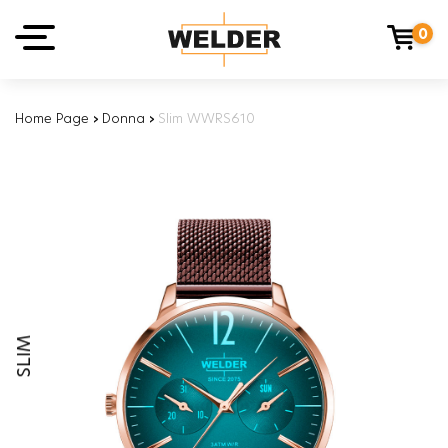
0
Home Page
›
Donna
›
Slim WWRS610
SLIM