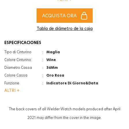
un impatto che sfiderà il passare del tempo.
ACQUISTA ORA
Tabla de diámetro de la caja
ESPECIFICACIONES
Tipo di Cinturino
:
Maglia
Colore Cinturino
:
Wine
Diametro Cassa
:
36Mm
Colore Cassa
:
Oro Rosa
Funzione
:
Indicatore Di Giorno&Data
ALTRI +
Vetro
:
Minerale
Vetro
:
Photochromic
Spessore
:
8.6Mm
The back covers of all Welder Watch models produced after April
Peso
:
58G
2021 may differ from the cover in the image.
Genere
:
Donna