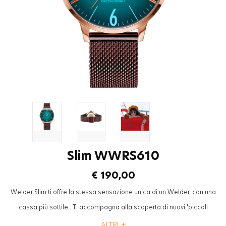
Slim WWRS610
€ 190,00
Welder Slim ti offre la stessa sensazione unica di un Welder, con una
cassa più sottile.. Ti accompagna alla scoperta di nuovi 'piccoli
momenti' che, pur occupando un solo istante della tua giornata, hanno
ALTRI +