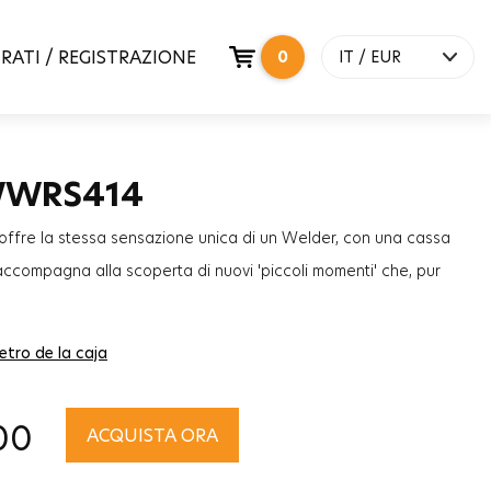
RATI / REGISTRAZIONE
0
IT / EUR
WWRS414
 offre la stessa sensazione unica di un Welder, con una cassa
Ti accompagna alla scoperta di nuovi 'piccoli momenti' che, pur
olo istante della tua giornata, hanno un impatto che sfiderà il
empo.
etro de la caja
00
ACQUISTA ORA