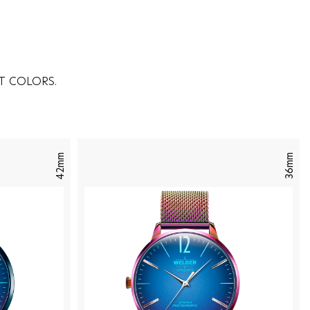
T COLORS.
42mm
36mm