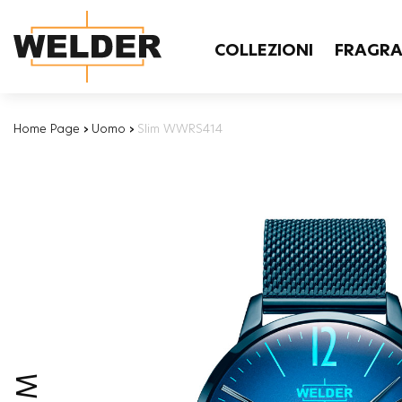
COLLEZIONI
FRAGR
Home Page
›
Uomo
›
Slim WWRS414