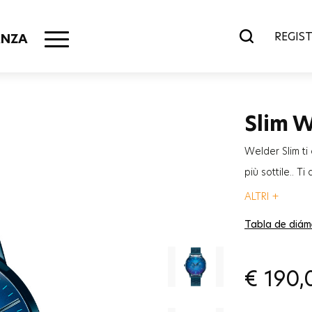
REGIST
ANZA
Slim 
Welder Slim ti
più sottile.. 
occupando un s
ALTRI +
passare del t
Tabla de diám
€
190,