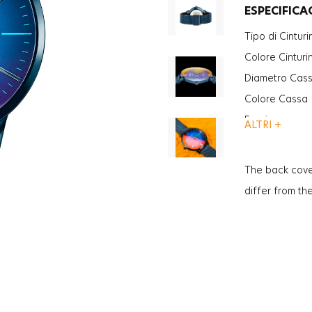
ESPECIFICA
Tipo di Cinturi
Colore Cinturi
Diametro Cas
Colore Cassa
Funzione
ALTRI +
Vetro
Vetro
The back cove
Spessore
differ from th
Peso
Genere