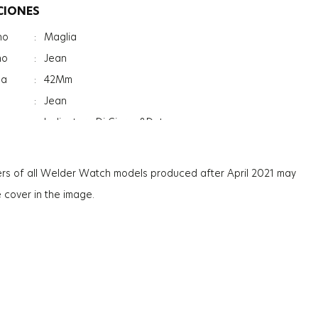
CIONES
no
:
Maglia
no
:
Jean
sa
:
42Mm
:
Jean
:
Indicatore Di Giorno&Data
:
Minerale
:
Photochromic
rs of all Welder Watch models produced after April 2021 may
:
9.4Mm
e cover in the image.
:
75G
:
Uomo