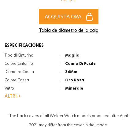
un impatto che sfiderà il passare del tempo.
ACQUISTA ORA
Tabla de diámetro de la caja
ESPECIFICACIONES
Tipo di Cinturino
:
Maglia
Colore Cinturino
:
Canna Di Fucile
Diametro Cassa
:
36Mm
Colore Cassa
:
Oro Rosa
Vetro
:
Minerale
ALTRI +
Vetro
:
Photochromic
Spessore
:
7.4Mm
Peso
:
56G
The back covers of all Welder Watch models produced after April
Genere
:
Donna
2021 may differ from the cover in the image.