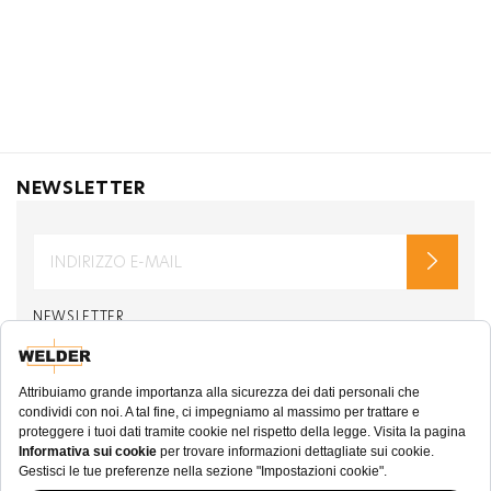
NEWSLETTER
NEWSLETTER
di welderwatch.com
Le condizioni e l'informativa
ve
privacy dell'utente
Di ricevere e-mail riguardanti Welder Watch.
Communication intended
my personal data
ı
consent to its use. .
SOCIAL CHANNELS