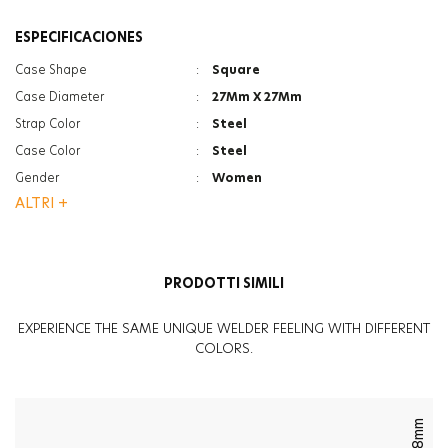
ESPECIFICACIONES
Case Shape
:
Square
Case Diameter
:
27Mm X 27Mm
Strap Color
:
Steel
Case Color
:
Steel
Gender
:
Women
ALTRI +
Strap Type
:
Bracelet
Glass Feature
:
Mineral
Glass Feature
:
Photochromic
PRODOTTI SIMILI
EXPERIENCE THE SAME UNIQUE WELDER FEELING WITH DIFFERENT
COLORS.
38mm