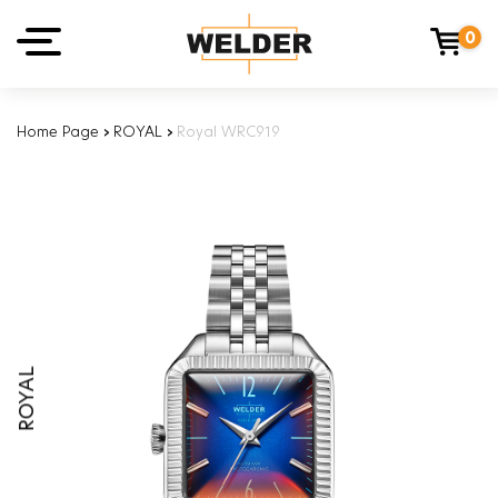
0
Home Page
›
ROYAL
›
Royal WRC919
ROYAL