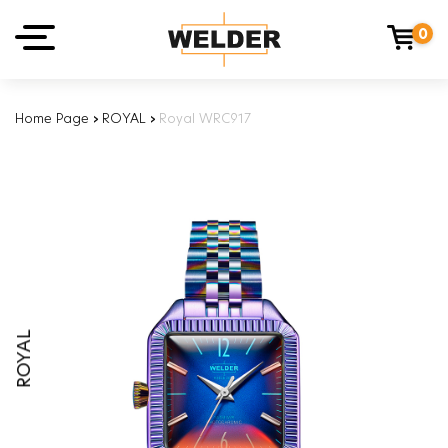
0
Home Page
›
ROYAL
›
Royal WRC917
ROYAL