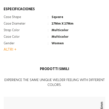
ESPECIFICACIONES
Case Shape
:
Square
Case Diameter
:
27Mm X 27Mm
Strap Color
:
Multicolor
Case Color
:
Multicolor
Gender
:
Women
ALTRI +
Strap Type
:
Bracelet
Glass Feature
:
Mineral
Glass Feature
:
Photochromic
PRODOTTI SIMILI
EXPERIENCE THE SAME UNIQUE WELDER FEELING WITH DIFFERENT
COLORS.
36mm