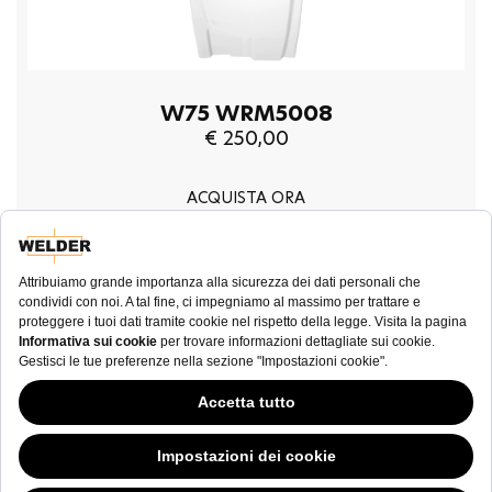
W75 WRM5008
€ 250,00
ACQUISTA ORA
NEWSLETTER
Questo sito Web ha continuato la sua fase di sviluppo mentre i governi si
sono dimostrati volubili in merito ai cookie; nonostante odiamo la "cookie
law (legge sui cookie)”, siamo tenuti a sottostare all'attuale tipologia di