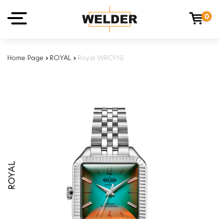
0
Home Page
›
ROYAL
›
Royal WRC910
ROYAL