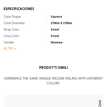
ESPECIFICACIONES
Case Shape
:
Square
Case Diameter
:
27Mm X 27Mm
Strap Color
:
Steel
Case Color
:
Steel
Gender
:
Women
ALTRI +
Strap Type
:
Bracelet
Glass Feature
:
Mineral
Glass Feature
:
Photochromic
PRODOTTI SIMILI
EXPERIENCE THE SAME UNIQUE WELDER FEELING WITH DIFFERENT
COLORS.
42mm