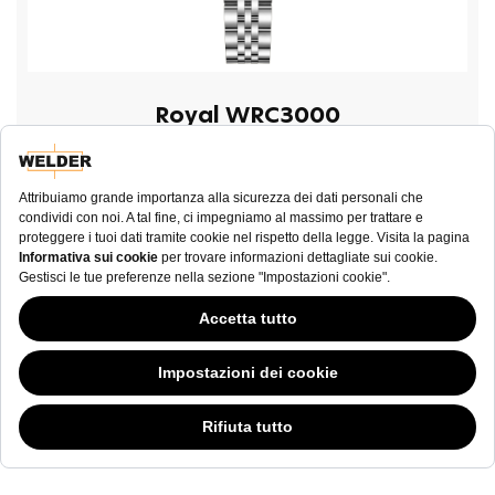
Royal WRC3000
€ 200,00
ACQUISTA ORA
Questo sito Web ha continuato la sua fase di sviluppo mentre i governi si
sono dimostrati volubili in merito ai cookie; nonostante odiamo la "cookie
law (legge sui cookie)”, siamo tenuti a sottostare all'attuale tipologia di
normativa. Sentitevi liberi di continuare ad esplorare il nostro sito, e facendo
NEWSLETTER
ciò consentite l'utilizzo di cookie da parte nostra. Nel caso vi stiate
domandando in cosa consiste tutto questo chiasso sui cookie,
cliccate qui.