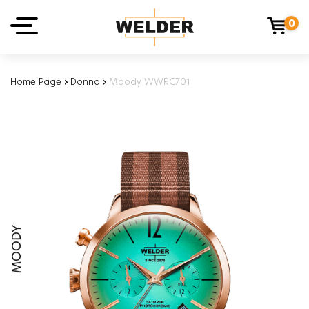
0
Home Page
›
Donna
›
Moody WWRC701
MOODY