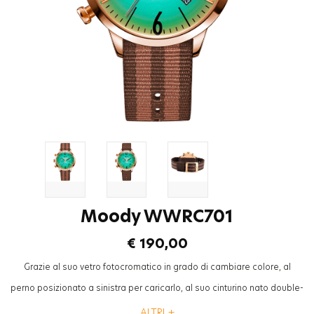
Moody WWRC701
€ 190,00
Grazie al suo vetro fotocromatico in grado di cambiare colore, al
perno posizionato a sinistra per caricarlo, al suo cinturino nato double-
face, la Collezione “Strapy” sara’ l’accessorio piu’ alla moda per gli
ALTRI +