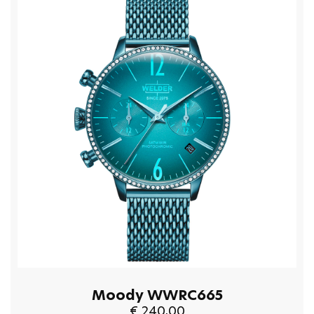
Moody WWRC665
€ 240,00