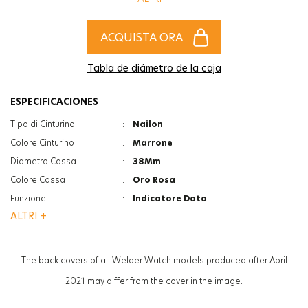
amanti degli orologi sportivi che non riescono a decidersi.
ACQUISTA ORA
Tabla de diámetro de la caja
ESPECIFICACIONES
Tipo di Cinturino
:
Nailon
Colore Cinturino
:
Marrone
Diametro Cassa
:
38Mm
Colore Cassa
:
Oro Rosa
Funzione
:
Indicatore Data
ALTRI +
Funzione
:
Doppia Ora
Funzione
:
Cintura Reversibile
Vetro
:
Minerale
The back covers of all Welder Watch models produced after April
Vetro
:
Photochromic
2021 may differ from the cover in the image.
Spessore
:
12Mm