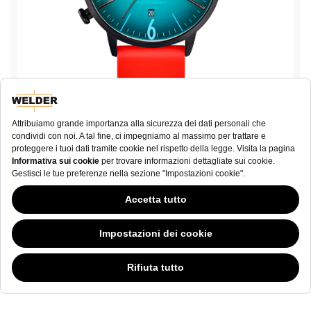
Moody WWRC521
€ 190,00
ACQUISTA ORA
Questo sito Web ha continuato la sua fase di sviluppo mentre i governi si
sono dimostrati volubili in merito ai cookie; nonostante odiamo la "cookie
law (legge sui cookie)”, siamo tenuti a sottostare all'attuale tipologia di
normativa. Sentitevi liberi di continuare ad esplorare il nostro sito, e facendo
ciò consentite l'utilizzo di cookie da parte nostra. Nel caso vi stiate
domandando in cosa consiste tutto questo chiasso sui cookie,
cliccate qui.