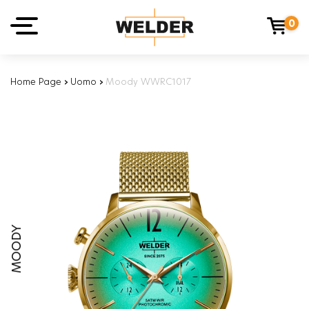
0
Home Page
›
Uomo
›
Moody WWRC1017
MOODY