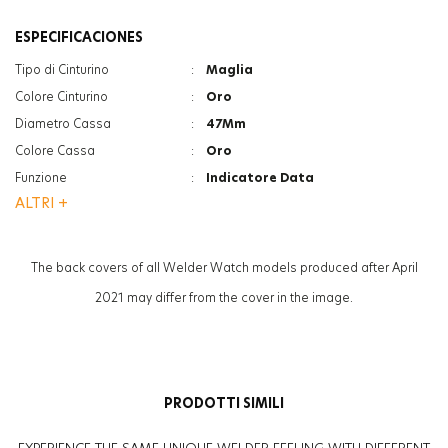
ESPECIFICACIONES
Tipo di Cinturino
:
Maglia
Colore Cinturino
:
Oro
Diametro Cassa
:
47Mm
Colore Cassa
:
Oro
Funzione
:
Indicatore Data
ALTRI +
Funzione
:
Doppia Ora
Vetro
:
Minerale
Vetro
:
Photochromic
The back covers of all Welder Watch models produced after April
Spessore
:
13.3Mm
2021 may differ from the cover in the image.
Peso
:
131G
Genere
:
Uomo
PRODOTTI SIMILI