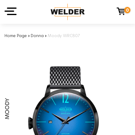
0
Home Page
›
Donna
›
Moody WRC807
MOODY