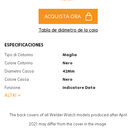
l'accessorio più alla moda per completare gli stili di donne e uomini!
ACQUISTA ORA
Tabla de diámetro de la caja
ESPECIFICACIONES
Tipo di Cinturino
:
Maglia
Colore Cinturino
:
Nero
Diametro Cassa
:
42Mm
Colore Cassa
:
Nero
Funzione
:
Indicatore Data
ALTRI +
Vetro
:
Minerale
Vetro
:
Photochromic
Spessore
:
12.6Mm
The back covers of all Welder Watch models produced after April
Peso
:
110G
2021 may differ from the cover in the image.
Genere
:
Donna