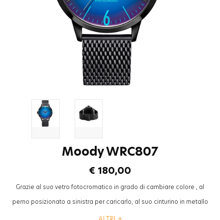
Moody WRC807
€ 180,00
Grazie al suo vetro fotocromatico in grado di cambiare colore , al
perno posizionato a sinistra per caricarlo, al suo cinturino in metallo
mesh ad aspetto “cool”, la collezione “Breezy” Welder Moody sarà
ALTRI +