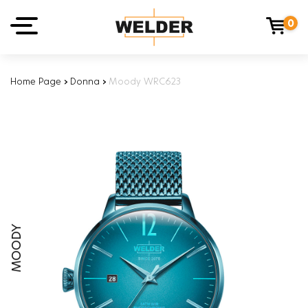
0
Home Page
›
Donna
›
Moody WRC623
MOODY