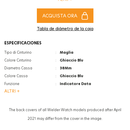
l'accessorio più alla moda per completare gli stili di donne e uomini!
ACQUISTA ORA
Tabla de diámetro de la caja
ESPECIFICACIONES
Tipo di Cinturino
:
Maglia
Colore Cinturino
:
Ghiaccio Blu
Diametro Cassa
:
38Mm
Colore Cassa
:
Ghiaccio Blu
Funzione
:
Indicatore Data
ALTRI +
Vetro
:
Minerale
Vetro
:
Photochromic
Spessore
:
12Mm
The back covers of all Welder Watch models produced after April
Peso
:
90G
2021 may differ from the cover in the image.
Genere
:
Donna