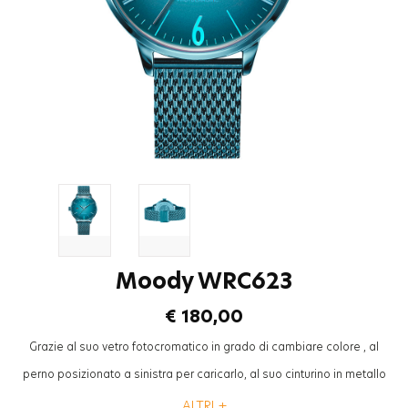
Moody WRC623
€ 180,00
Grazie al suo vetro fotocromatico in grado di cambiare colore , al
perno posizionato a sinistra per caricarlo, al suo cinturino in metallo
mesh ad aspetto “cool”, la collezione “Breezy” Welder Moody sarà
ALTRI +