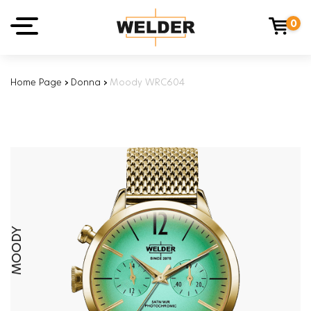
0
Home Page
›
Donna
›
Moody WRC604
MOODY