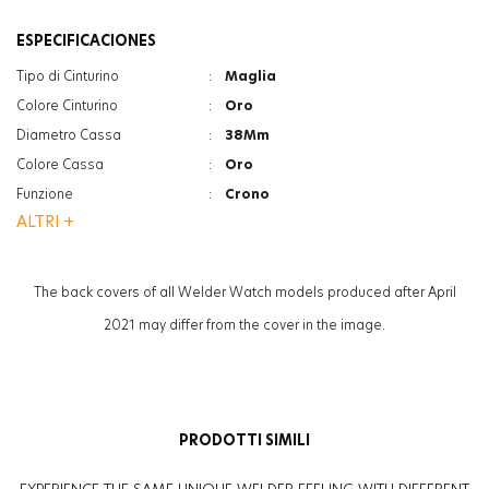
ESPECIFICACIONES
Tipo di Cinturino
:
Maglia
Colore Cinturino
:
Oro
Diametro Cassa
:
38Mm
Colore Cassa
:
Oro
Funzione
:
Crono
ALTRI +
Funzione
:
Indicatore Data
Vetro
:
Minerale
Vetro
:
Photochromic
The back covers of all Welder Watch models produced after April
Spessore
:
12Mm
2021 may differ from the cover in the image.
Peso
:
70G
Genere
:
Donna
PRODOTTI SIMILI