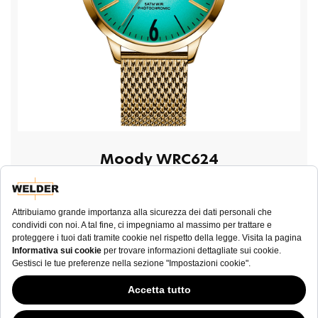
Moody WRC624
€ 180,00
ACQUISTA ORA
Questo sito Web ha continuato la sua fase di sviluppo mentre i governi si