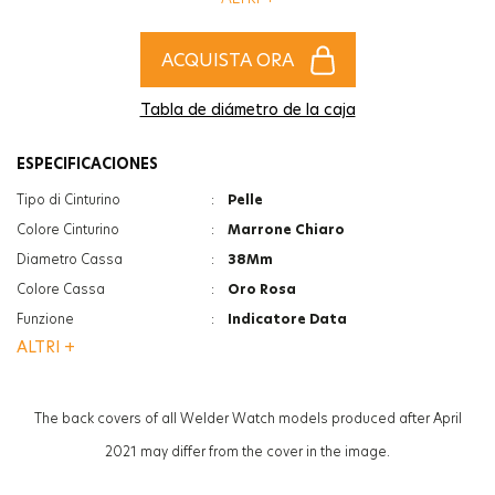
tuo accessorio piu’ alla moda per completare il tuo stile!
ACQUISTA ORA
Tabla de diámetro de la caja
ESPECIFICACIONES
Tipo di Cinturino
:
Pelle
Colore Cinturino
:
Marrone Chiaro
Diametro Cassa
:
38Mm
Colore Cassa
:
Oro Rosa
Funzione
:
Indicatore Data
ALTRI +
Vetro
:
Minerale
Vetro
:
Photochromic
Spessore
:
12Mm
The back covers of all Welder Watch models produced after April
Peso
:
56G
2021 may differ from the cover in the image.
Genere
:
Donna