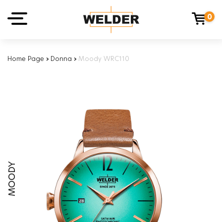
0
Home Page
›
Donna
›
Moody WRC110
MOODY