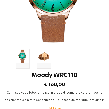
Moody WRC110
€ 160,00
Con il suo vetro fotocromatico in grado di cambiare colore, il perno
posizionato a sinistra per caricarlo, il suo tessuto morbido, cinturino in
pelle e con diverse opzioni di colore, la collezione “Smoothie” sara’ il
ALTRI +