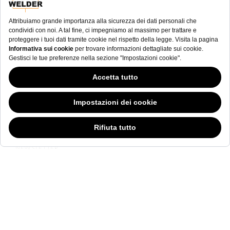
NEWSLETTER
Questo sito Web ha continuato la sua fase di sviluppo mentre i governi si
sono dimostrati volubili in merito ai cookie; nonostante odiamo la "cookie
law (legge sui cookie)”, siamo tenuti a sottostare all'attuale tipologia di
normativa. Sentitevi liberi di continuare ad esplorare il nostro sito, e facendo
ciò consentite l'utilizzo di cookie da parte nostra. Nel caso vi stiate
domandando in cosa consiste tutto questo chiasso sui cookie,
cliccate qui.
NEWSLETTER
di welderwatch.com
Le condizioni e l'informativa
ve
privacy dell'utente
Di ricevere e-mail riguardanti Welder Watch.
Communication intended
my personal data
ı
consent to its use. .
SOCIAL CHANNELS