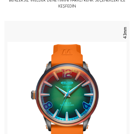
BENZERSİZ WELDER DENEYİMİNİ FARKLI RENK SEÇENEKLERİ İLE
Bir Desene Sahiptir
KEŞFEDİN
43mm