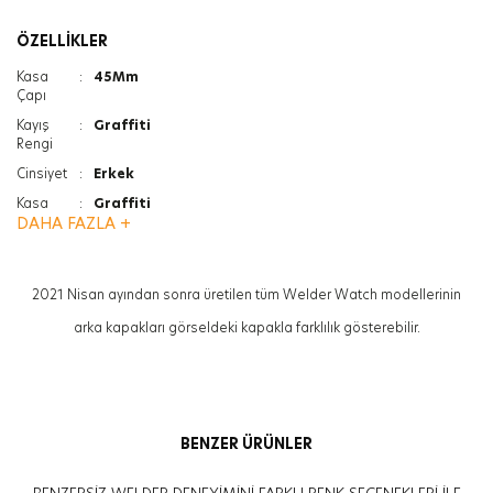
ÖZELLİKLER
Kasa
:
45Mm
Çapı
Kayış
:
Graffiti
Rengi
Cinsiyet
:
Erkek
Kasa
:
Graffiti
Rengi
DAHA FAZLA +
Kayış Tipi
:
Hasır
Ağırlık
:
130G
2021 Nisan ayından sonra üretilen tüm Welder Watch modellerinin
Cam Türü
:
Mineral
arka kapakları görseldeki kapakla farklılık gösterebilir.
Cam Türü
:
Photochromic
Kasa
:
13.3Mm
Kalınlığı
Özellik
:
İkinci Zaman Göstergesi
BENZER ÜRÜNLER
Özellik
:
Tarih Göstergesi
Not
:
Her Model Bir Diğerinden Hafifçe Farklı Ve Eşsiz