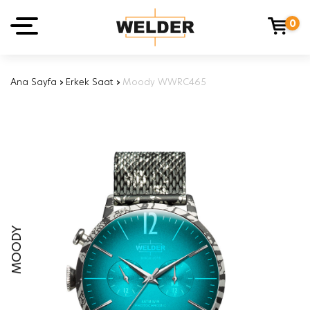
0
Ana Sayfa
›
Erkek Saat
›
Moody WWRC465
MOODY