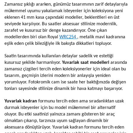
Zamansız şıklığı ararken, günümüz tasarımının zarif detaylarıyla
mükemmel uyumu yakalamak isteyenler için koleksiyona yeni
eklenen 41 mm kasa çapındaki modeller, beklentileri en üst
seviyede karşılıyor. Bu saatler aksesuar stilinize modernlik,
zarafet ve kusursuz bir denge kazandırıyor. Öne çıkan
modellerden biri olan Royal
WRC254
, metalik mavi kadranına
eşlik eden çelik bileziğiyle ilk bakışta dikkatleri topluyor.
Saatin tasarımında kullanılan detaylar sadelik ve estetiği
kusursuz şekilde harmanlıyor.
Yuvarlak saat modelleri
arasında
zamansız çizgileri tercih eden koleksiyonerler için ideal olan bu
tasarım, geçmişin izlerini modern bir anlayışla yeniden
yorumluyor. Fotokromik cam ise saate her baktığınızda değişen
tonları sayesinde stilinize dinamik bir hava katmayı başarıyor.
Yuvarlak kadran
formunu tercih eden ama sıradanlıktan uzak
durmak isteyenler için bu model mükemmel bir alternatif
oluyor. Bu etki saatinizi yalnızca zamanı gösteren bir araç
olmaktan çıkarıp, tarzınıza uyum sağlayan dinamik bir
aksesuara dönüştürüyor. Yuvarlak kadran formunu tercih eden