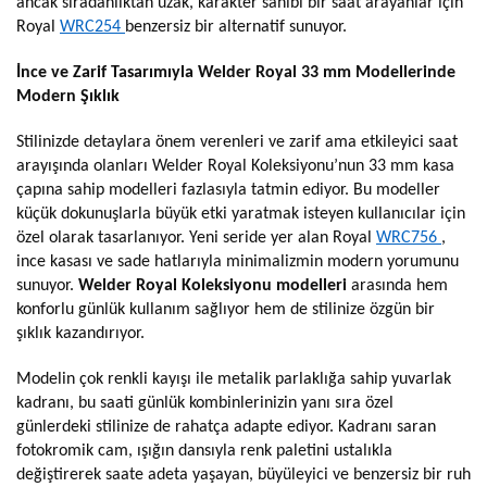
ancak sıradanlıktan uzak, karakter sahibi bir saat arayanlar için
Royal
WRC254
benzersiz bir alternatif sunuyor.
İnce ve Zarif Tasarımıyla Welder Royal 33 mm Modellerinde
Modern Şıklık
Stilinizde detaylara önem verenleri ve zarif ama etkileyici saat
arayışında olanları Welder Royal Koleksiyonu’nun 33 mm kasa
çapına sahip modelleri fazlasıyla tatmin ediyor. Bu modeller
küçük dokunuşlarla büyük etki yaratmak isteyen kullanıcılar için
özel olarak tasarlanıyor. Yeni seride yer alan Royal
WRC756
,
ince kasası ve sade hatlarıyla minimalizmin modern yorumunu
sunuyor.
Welder Royal Koleksiyonu modelleri
arasında hem
konforlu günlük kullanım sağlıyor hem de stilinize özgün bir
şıklık kazandırıyor.
Modelin çok renkli kayışı ile metalik parlaklığa sahip yuvarlak
kadranı, bu saati günlük kombinlerinizin yanı sıra özel
günlerdeki stilinize de rahatça adapte ediyor. Kadranı saran
fotokromik cam, ışığın dansıyla renk paletini ustalıkla
değiştirerek saate adeta yaşayan, büyüleyici ve benzersiz bir ruh