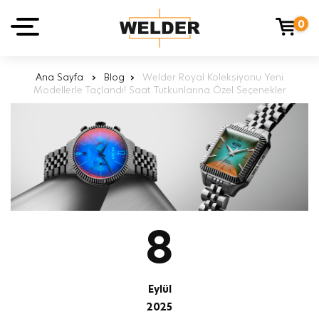
0
Ana Sayfa
›
Blog
›
Welder Royal Koleksiyonu Yeni
Modellerle Taçlandı! Saat Tutkunlarına Özel Seçenekler
8
Eylül
2025