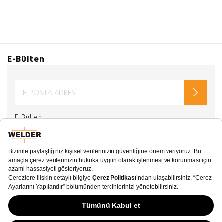
E-Bülten
E-Bülten
Kullanım Koşulları
ve
Gizlilik Sözleşmesi
okudum
Welder Watch ile ilgili kampanyalardan haberdar
olmak ve e-posta almak istiyorum.
İletişim amaçlı
kişisel verilerimin
kullanılmasına
onay veriyorum. .
SOSYAL MEDYA
KATEGORİ