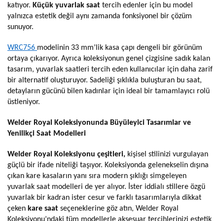
katıyor.
Küçük yuvarlak saat
tercih edenler için bu model
yalnızca estetik değil aynı zamanda fonksiyonel bir çözüm
sunuyor.
WRC756
modelinin 33 mm’lik kasa çapı dengeli bir görünüm
ortaya çıkarıyor. Ayrıca koleksiyonun genel çizgisine sadık kalan
tasarım, yuvarlak saatleri tercih eden kullanıcılar için daha zarif
bir alternatif oluşturuyor. Sadeliği şıklıkla buluşturan bu saat,
detayların gücünü bilen kadınlar için ideal bir tamamlayıcı rolü
üstleniyor.
Welder Royal Koleksiyonunda Büyüleyici Tasarımlar ve
Yenilikçi Saat Modelleri
Welder Royal Koleksiyonu çeşitleri,
kişisel stilinizi vurgulayan
güçlü bir ifade niteliği taşıyor. Koleksiyonda gelenekselin dışına
çıkan kare kasaların yanı sıra modern şıklığı simgeleyen
yuvarlak saat modelleri de yer alıyor. İster iddialı stillere özgü
yuvarlak bir kadran ister cesur ve farklı tasarımlarıyla dikkat
çeken
kare saat
seçeneklerine göz atın, Welder Royal
Koleksiyonu’ndaki tüm modellerle aksesuar tercihlerinizi estetik