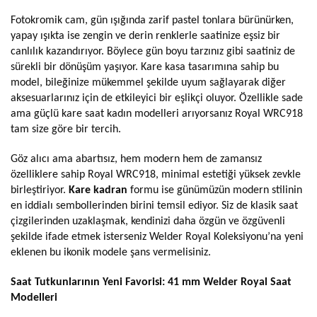
Fotokromik cam, gün ışığında zarif pastel tonlara bürünürken,
yapay ışıkta ise zengin ve derin renklerle saatinize eşsiz bir
canlılık kazandırıyor. Böylece gün boyu tarzınız gibi saatiniz de
sürekli bir dönüşüm yaşıyor. Kare kasa tasarımına sahip bu
model, bileğinize mükemmel şekilde uyum sağlayarak diğer
aksesuarlarınız için de etkileyici bir eşlikçi oluyor. Özellikle sade
ama güçlü kare saat kadın modelleri arıyorsanız Royal WRC918
tam size göre bir tercih.
Göz alıcı ama abartısız, hem modern hem de zamansız
özelliklere sahip Royal WRC918, minimal estetiği yüksek zevkle
birleştiriyor.
Kare kadran
formu ise günümüzün modern stilinin
en iddialı sembollerinden birini temsil ediyor. Siz de klasik saat
çizgilerinden uzaklaşmak, kendinizi daha özgün ve özgüvenli
şekilde ifade etmek isterseniz Welder Royal Koleksiyonu’na yeni
eklenen bu ikonik modele şans vermelisiniz.
Saat Tutkunlarının Yeni Favorisi: 41 mm Welder Royal Saat
Modelleri