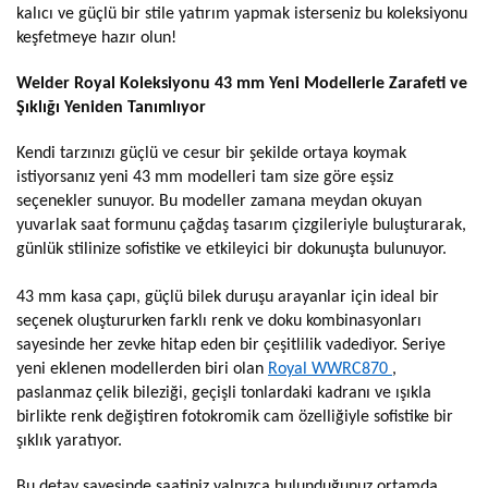
kalıcı ve güçlü bir stile yatırım yapmak isterseniz bu koleksiyonu
keşfetmeye hazır olun!
Welder Royal Koleksiyonu 43 mm Yeni Modellerle Zarafeti ve
Şıklığı Yeniden Tanımlıyor
Kendi tarzınızı güçlü ve cesur bir şekilde ortaya koymak
istiyorsanız yeni 43 mm modelleri tam size göre eşsiz
seçenekler sunuyor. Bu modeller zamana meydan okuyan
yuvarlak saat formunu çağdaş tasarım çizgileriyle buluşturarak,
günlük stilinize sofistike ve etkileyici bir dokunuşta bulunuyor.
43 mm kasa çapı, güçlü bilek duruşu arayanlar için ideal bir
seçenek oluştururken farklı renk ve doku kombinasyonları
sayesinde her zevke hitap eden bir çeşitlilik vadediyor. Seriye
yeni eklenen modellerden biri olan
Royal WWRC870
,
paslanmaz çelik bileziği, geçişli tonlardaki kadranı ve ışıkla
birlikte renk değiştiren fotokromik cam özelliğiyle sofistike bir
şıklık yaratıyor.
Bu detay sayesinde saatiniz yalnızca bulunduğunuz ortamda