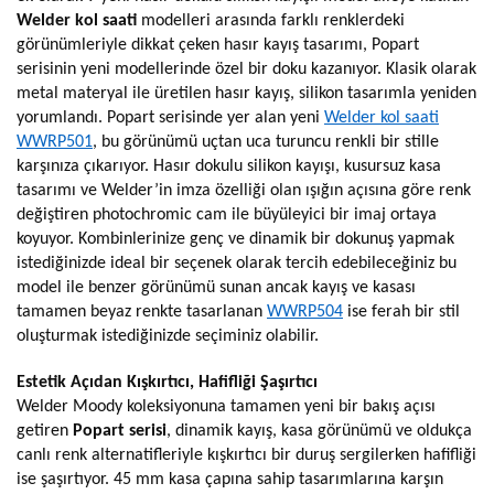
Welder kol saati
modelleri arasında farklı renklerdeki
görünümleriyle dikkat çeken hasır kayış tasarımı, Popart
serisinin yeni modellerinde özel bir doku kazanıyor. Klasik olarak
metal materyal ile üretilen hasır kayış, silikon tasarımla yeniden
yorumlandı. Popart serisinde yer alan yeni
Welder kol saati
WWRP501
, bu görünümü uçtan uca turuncu renkli bir stille
karşınıza çıkarıyor. Hasır dokulu silikon kayışı, kusursuz kasa
tasarımı ve Welder’in imza özelliği olan ışığın açısına göre renk
değiştiren photochromic cam ile büyüleyici bir imaj ortaya
koyuyor. Kombinlerinize genç ve dinamik bir dokunuş yapmak
istediğinizde ideal bir seçenek olarak tercih edebileceğiniz bu
model ile benzer görünümü sunan ancak kayış ve kasası
tamamen beyaz renkte tasarlanan
WWRP504
ise ferah bir stil
oluşturmak istediğinizde seçiminiz olabilir.
Estetik Açıdan Kışkırtıcı, Hafifliği Şaşırtıcı
Welder Moody koleksiyonuna tamamen yeni bir bakış açısı
getiren
Popart serisi
, dinamik kayış, kasa görünümü ve oldukça
canlı renk alternatifleriyle kışkırtıcı bir duruş sergilerken hafifliği
ise şaşırtıyor. 45 mm kasa çapına sahip tasarımlarına karşın