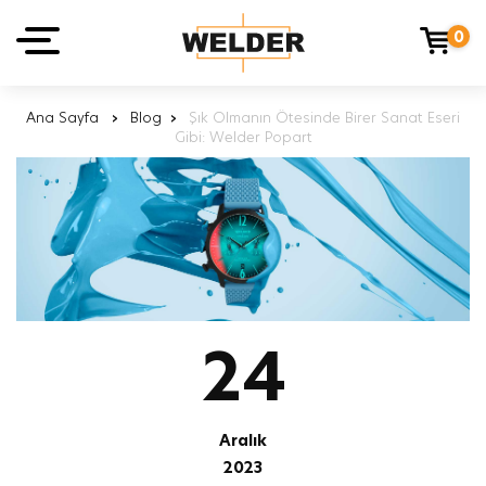
0
Ana Sayfa
›
Blog
›
Şık Olmanın Ötesinde Birer Sanat Eseri
Gibi: Welder Popart
24
Aralık
2023