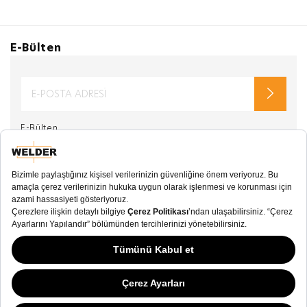
E-Bülten
E-Bülten
Kullanım Koşulları
ve
Gizlilik Sözleşmesi
okudum
Welder Watch ile ilgili kampanyalardan haberdar
olmak ve e-posta almak istiyorum.
İletişim amaçlı
kişisel verilerimin
kullanılmasına
onay veriyorum. .
SOSYAL MEDYA
KATEGORİ
KOLEKSİYON