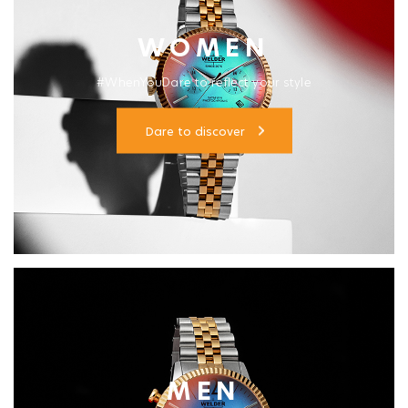
WOMEN
#WhenYouDare to reflect your style
Dare to discover
MEN