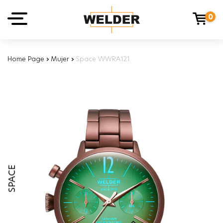
0
Home Page
›
Mujer
›
Space WWRA121
SPACE