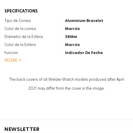
SPECIFICATIONS
Tipo de Correa
:
Aluminium Bracelet
Color de la correa
:
Marrón
Diámetro de la Esfera
:
38Mm
Color de la Esfera
:
Marrón
Función
:
Indicador De Fecha
MORE +
Grosor de la caja
:
11.8Mm
Peso
:
49G
Tipo De Cristal
:
Minerale
The back covers of all Welder Watch models produced after April
Sexo
:
Mujer
2021 may differ from the cover in the image.
NEWSLETTER