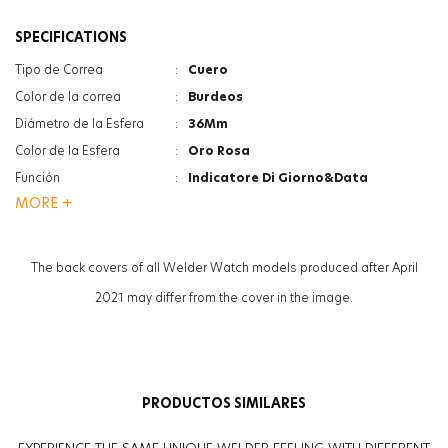
SPECIFICATIONS
Tipo de Correa
:
Cuero
Color de la correa
:
Burdeos
Diámetro de la Esfera
:
36Mm
Color de la Esfera
:
Oro Rosa
Función
:
Indicatore Di Giorno&Data
MORE +
Tipo De Cristal
:
Minerale
Tipo De Cristal
:
Photochromic
Grosor de la caja
:
8.6Mm
The back covers of all Welder Watch models produced after April
Peso
:
35G
2021 may differ from the cover in the image.
Sexo
:
Mujer
PRODUCTOS SIMILARES