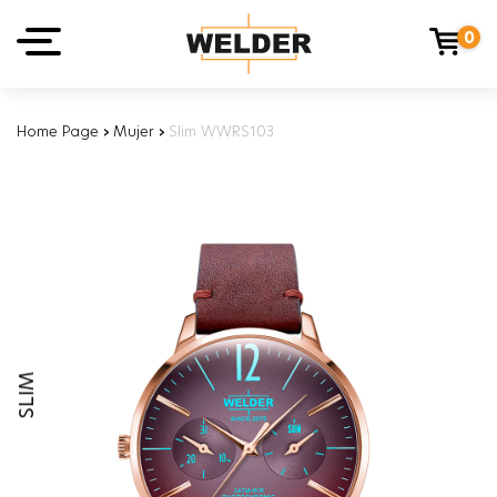
0
Home Page
›
Mujer
›
Slim WWRS103
SLIM