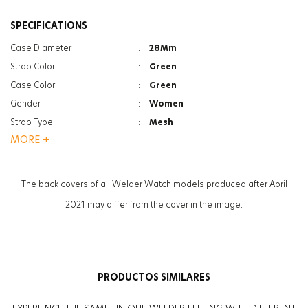
SPECIFICATIONS
Case Diameter
:
28Mm
Strap Color
:
Green
Case Color
:
Green
Gender
:
Women
Strap Type
:
Mesh
MORE +
Case Thickness
:
7Mm
Glass Feature
:
Mineral
Glass Feature
:
Photochromic
The back covers of all Welder Watch models produced after April
Weight
:
36G
2021 may differ from the cover in the image.
PRODUCTOS SIMILARES