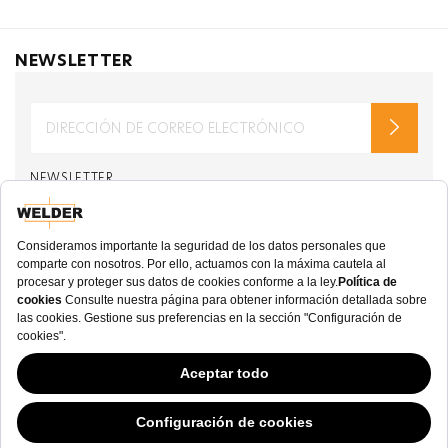
NEWSLETTER
NEWSLETTER
de welderwatch.com
Términos y Condiciones
ve
Política de Privacidad
Recibir correos electrónicos relacionados con
Welder Watch
Communication intended
my personal data
ı
consent to its use. .
SOCIAL CHANNELS
CATEGORY
Este sitio web ha continuado su desarrollo mientras los Gobiernos han tenido
opiniones Variables con respecto a las cookies, y a pesar de que odiamos la
COLECCIÓN
“ley de cookies”, debemos cumplir con el estado actual de la regulación.