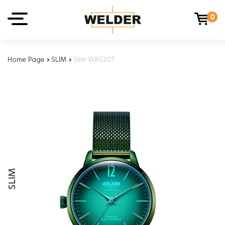
0
Home Page
›
SLIM
›
Slim WRS207
SLIM